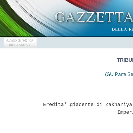
Avviso di rettifica
Errata corrige
TRIBU
(GU Parte Se
Eredita' giacente di Zakhariya
                         Imper