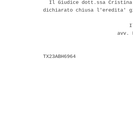
  Il Giudice dott.ssa Cristina
dichiarato chiusa l'eredita' g
                             Il
                         avv. 