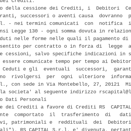
dei Crediti. 

o della cessione dei Crediti, i  Debitori  Ce
ranti, successori o aventi causa  dovranno  p
l. - nei termini comunicati  con  notifica  i
nsi Legge 130 - ogni somma dovuta in relazion
duti nelle forme nelle quali il pagamento di 
sentito per contratto o in forza di  legge  a
e cessioni, salvo specifiche indicazioni in s
 essere comunicate tempo per tempo ai Debitor
 Ceduti e gli  eventuali  successori,  garant
no  rivolgersi  per  ogni  ulteriore  informa
l., con sede in Via Montebello, 27, 20121  Mi
la societa' al seguente indirizzo rscapital@l
o Dati Personali 

e dei Crediti a favore di Crediti RS  CAPITAL
nte  comportato  il  trasferimento  di   dati
vi, patrimoniali e  reddituali  dei  Debitori
ali"). RS CAPITAL S.r.l. e' divenuta, pertant