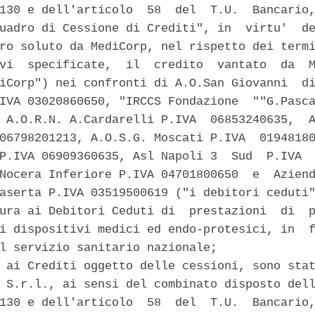
130 e dell'articolo  58  del  T.U.  Bancario,
uadro di Cessione di Crediti", in  virtu'  de
ro soluto da MediCorp, nel rispetto dei termi
vi  specificate,  il  credito  vantato  da  M
iCorp") nei confronti di A.O.San Giovanni  di
IVA 03020860650, "IRCCS Fondazione  ""G.Pasca
 A.O.R.N. A.Cardarelli P.IVA  06853240635,  A
06798201213, A.O.S.G. Moscati P.IVA  01948180
P.IVA 06909360635, Asl Napoli 3  Sud  P.IVA  
Nocera Inferiore P.IVA 04701800650  e  Aziend
aserta P.IVA 03519500619 ("i debitori ceduti"
ura ai Debitori Ceduti di  prestazioni  di  p
i dispositivi medici ed endo-protesici, in  f
l servizio sanitario nazionale; 

 ai Crediti oggetto delle cessioni, sono stat
 S.r.l., ai sensi del combinato disposto dell
130 e dell'articolo  58  del  T.U.  Bancario,