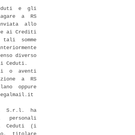
duti  e  gli

agare  a  RS

nviata  allo

e ai Crediti

 tali  somme

nteriormente

enso diverso

i Ceduti. 

i  o  aventi

zione  a  RS

lano  oppure

egalmail.it 

  S.r.l.  ha

   personali

  Ceduti  (i

o,  titolare
