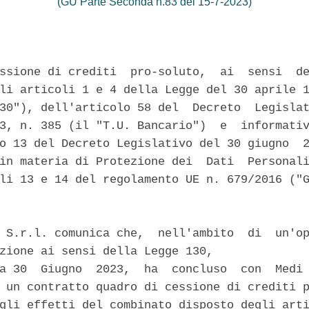
(GU Parte Seconda n.83 del 15-7-2023)
ssione di crediti  pro-soluto,  ai  sensi  de
li articoli 1 e 4 della Legge del 30 aprile 1
30"), dell'articolo 58 del  Decreto  Legislat
3, n. 385 (il "T.U. Bancario")  e  informativ
o 13 del Decreto Legislativo del 30 giugno  2
in materia di Protezione dei  Dati  Personali
li 13 e 14 del regolamento UE n. 679/2016 ("G
 S.r.l. comunica che,  nell'ambito  di  un'op
zione ai sensi della Legge 130, 

a 30  Giugno  2023,  ha  concluso  con  Medi 
 un contratto quadro di cessione di crediti p
gli effetti del combinato disposto degli arti