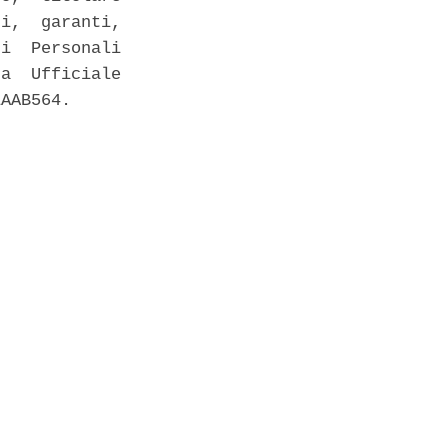
i,  garanti,

i  Personali

a  Ufficiale

AAB564. 
