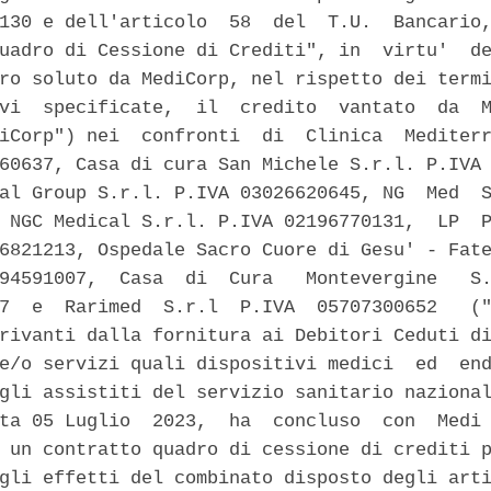
130 e dell'articolo  58  del  T.U.  Bancario,
uadro di Cessione di Crediti", in  virtu'  de
ro soluto da MediCorp, nel rispetto dei termi
vi  specificate,  il  credito  vantato  da  M
iCorp") nei  confronti  di  Clinica  Mediterr
60637, Casa di cura San Michele S.r.l. P.IVA 
al Group S.r.l. P.IVA 03026620645, NG  Med  S
 NGC Medical S.r.l. P.IVA 02196770131,  LP  P
6821213, Ospedale Sacro Cuore di Gesu' - Fate
94591007,  Casa  di  Cura   Montevergine   S.
7  e  Rarimed  S.r.l  P.IVA  05707300652   ("
rivanti dalla fornitura ai Debitori Ceduti di
e/o servizi quali dispositivi medici  ed  end
gli assistiti del servizio sanitario nazional
ta 05 Luglio  2023,  ha  concluso  con  Medi 
 un contratto quadro di cessione di crediti p
gli effetti del combinato disposto degli arti