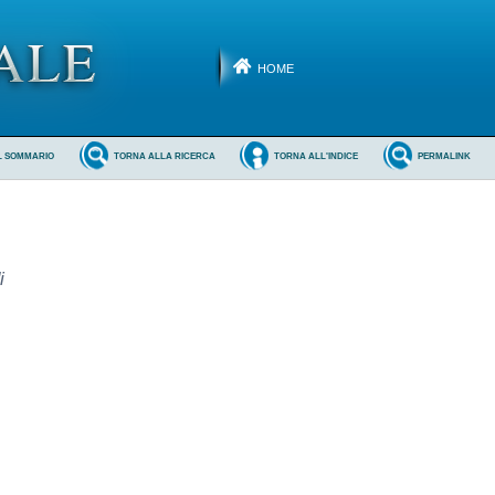
HOME
L SOMMARIO
TORNA ALLA RICERCA
TORNA ALL'INDICE
PERMALINK
i