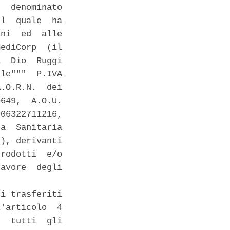
  denominato

l  quale  ha

ni  ed  alle

ediCorp  (il

  Dio  Ruggi

le"""  P.IVA

.O.R.N.  dei

649,  A.O.U.

06322711216,

a  Sanitaria

), derivanti

rodotti  e/o

avore  degli

i trasferiti

'articolo  4

  tutti  gli
