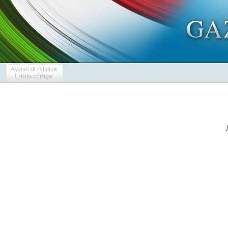
Avviso di rettifica
Errata corrige