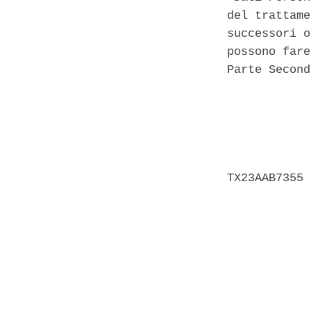
del trattame
successori o
possono fare
Parte Second
            
            