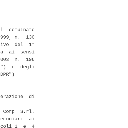
l  combinato

999, n.  130

ivo  del  1°

a  ai  sensi

003  n.  196

")  e  degli

DPR") 

erazione  di

 Corp  S.rl.

ecuniari  ai

coli 1  e  4
