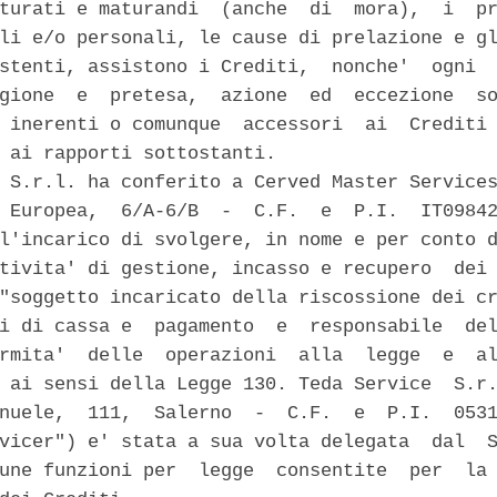
turati e maturandi  (anche  di  mora),  i  pr
li e/o personali, le cause di prelazione e gl
stenti, assistono i Crediti,  nonche'  ogni  
gione  e  pretesa,  azione  ed  eccezione  so
 inerenti o comunque  accessori  ai  Crediti 
 ai rapporti sottostanti. 

 S.r.l. ha conferito a Cerved Master Services
 Europea,  6/A-6/B  -  C.F.  e  P.I.  IT09842
l'incarico di svolgere, in nome e per conto d
tivita' di gestione, incasso e recupero  dei 
"soggetto incaricato della riscossione dei cr
i di cassa e  pagamento  e  responsabile  del
rmita'  delle  operazioni  alla  legge  e  al
 ai sensi della Legge 130. Teda Service  S.r.
nuele,  111,  Salerno  -  C.F.  e  P.I.  0531
vicer") e' stata a sua volta delegata  dal  S
une funzioni per  legge  consentite  per  la 