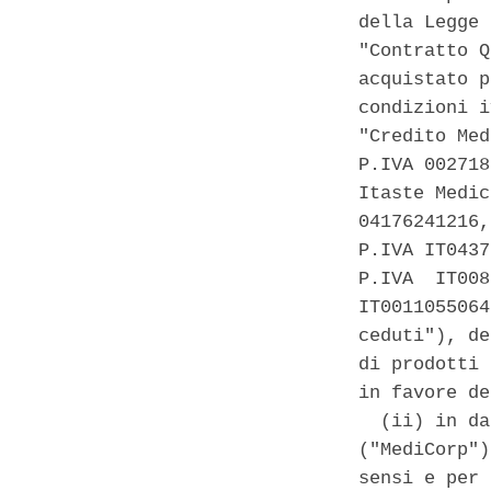
della Legge 
"Contratto Q
acquistato p
condizioni i
"Credito Med
P.IVA 002718
Itaste Medic
04176241216,
P.IVA IT0437
P.IVA  IT008
IT0011055064
ceduti"), de
di prodotti 
in favore de
  (ii) in da
("MediCorp")
sensi e per 