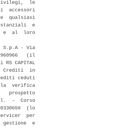
ivilegi,  le

i  accessori

e  qualsiasi

stanziali  e

 e  al  loro

 S.p.A - Via

960966   (il

i RS CAPITAL

 Crediti  in

editi ceduti

la  verifica

   prospetto

l.  -  Corso

0330658  (lo

ervicer  per

 gestione  e
