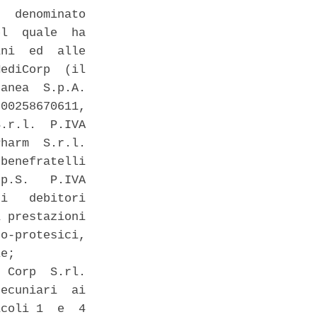
  denominato

l  quale  ha

ni  ed  alle

ediCorp  (il

anea  S.p.A.

00258670611,

.r.l.  P.IVA

harm  S.r.l.

benefratelli

p.S.   P.IVA

i   debitori

 prestazioni

o-protesici,

e; 

 Corp  S.rl.

ecuniari  ai

coli 1  e  4
