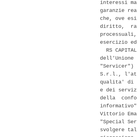
interessi ma
garanzie rea
che, ove esi
diritto,  ra
processuali,
esercizio ed
  RS CAPITAL
dell'Unione 
"Servicer") 
S.r.l., l'at
qualita' di 
e dei serviz
della  confo
informativo"
Vittorio Ema
"Special Ser
svolgere tal