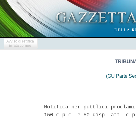
Avviso di rettifica
Errata corrige
TRIBUNA
(GU Parte Se
 
Notifica per pubblici proclami - Atto di citazione - Ricorso ex artt.
150 c.p.c. e 50 disp. att. c.p.c. esteso in calce - R.G. n. 756/2023 
 

  Nell'interesse del Sig. Angelo De Angelis (C.F.: DNGNGL57S06C098W),
nato a Castel di Tora (RI), li' 06.11.1957 ed ivi residente alla  Via
Aquila, n. 88, rappresentato e difeso in virtu' di procura ad speciem
estesa in calce al presente atto dall'Avvocato Gianluca Ludovici  del
Foro di Rieti (C.F.:  LDVGLC79B21H501Z),  presso  il  cui  studio  in
Rieti, alla Via Mercatanti, n. 5  e'  elettivamente  domiciliato  [si
indicano  quali  recapiti  ove  ricevere  le  comunicazioni  e/o   le
notificazioni  del  presente  giudizio  il   seguente   numero   fax:
0746/218403  ed  il   seguente   indirizzo   di   posta   elettronica
certificata: gianluca.ludovici@pecavvocatirieti.it] 
  PREMESSO IN FATTO 
  1.  l'odierno  attore  possiede  ininterrottamente   animo   domini
dall'anno 1996 e, quindi, da oltre venticinque anni, disponendone  in
modo pubblico ed incontestato,  l'intera  porzione  immobiliare  che,
sita nel comune di Castel di Tora (RI), alla Via Aquila,  n.  88,  e'
censita nel locale Catasto Fabbricati al foglio n. 12, particella  n.
64, subalterno n. 2, cat. A/4, Piano T - 1, classe 4, vani 3, rendita
€ 77,47 (All. n. 1 - Relazione a firma Geom. Francesco Fiordeponti); 
  2. tale compendio e' pervenuto nella disponibilita' del Sig. Angelo
De Angelis nell'anno 1996 allorquando  alla  morte  del  genitore  di
quest'ultimo, Sig. Antonio De Angelis,  avvenuta  a  Castel  di  Tora
(RI), ne subentrava nell'esclusivo possesso,  che  quest'ultimo  gia'
esercitava a far data dal giorno della morte del  di  lui  padre  (id
est: nonno dell'odierno attore), Sig. Mariano De  Angelis,  legittimo
proprietario  ed  effettivo  attuale  intestatario  catastale   della
particella in oggetto (cfr. allegate visure catastali  All.  n.  1  -
Relazione a firma Geom. Francesco Fiordeponti); 
  3. l'essere esclusivo possessore del ben  immobile  in  oggetto  da
parte del Sig. Angelo De Angelis e' confermato, peraltro,  dal  fatto
che l'odierno attore ha provveduto  al  pagamento  per  intero  delle
utenze e tasse annesse alla  porzione  immobiliare  de  quo,  nonche'
all'attuale istruzione delle pratiche amministrative di sanatoria  ai
sensi della Legge n. 47 in  data  28.02.1985  afferenti  il  bene  in
questione intraprese dal di lui  genitore  Sig.  Antonio  De  Angelis
(cfr.  pag.  5  All.  n.  1  -  Relazione  a  firma  Geom.  Francesco
Fiordeponti). Il possesso, intrapreso  gia'  dal  padre  dell'odierno
attore, si e' poi protratto senza soluzione di continuita'  temporale
dal 1996 sino al momento attuale; 
  4. il Sig. Mariano De Angelis,  originario  proprietario  del  bene
immobile in relazione al quale si chiede in  questa  sede  giudiziale
l'accertamento  dell'intervenuta  usucapione,  alla   propria   morte
avvenuta a Castel di Tora (RI), ha lasciato quali legittimi  eredi  i
seguenti soggetti: a) Sig.ra Giovanna De Angelis, nata il  28.08.1926
e deceduta in data 24.06.2005; b) Sig.ra Teodora De Angelis, nata  il
17.07.1913 e deceduta in data 27.04.2008; c) Sig.ra Maria De Angelis,
nata  il  28.08.1926  e  deceduta  in  data  15.02.2015;  d)   Sig.ra
Mariannina De Angelis,  nata  il  10.05.1931  deceduta  in  data  non
conosciuta; e) Sig.ra  Pierina  De  Angelis,  nata  il  17.05.1918  e
deceduta in data 18.06.2009; f) Sig. Antonio De Angelis, deceduto  in
data non conosciuta. Ad eccezione di tale ultimo soggetto (di cui  si
dira' infra), non e'  noto  e  non  e'  possibile  conoscere  se  gli
individui sopra elencati alle lettere a), b), c,) d)  ed  e)  (per  i
quali non e' stato possibile  neppure  rinvenire  i  relativi  codici
fiscali) abbiano lasciato a loro  volta  legittimi  eredi  o  abbiano
alienato in altro modo  inter  vivos  proprie  quote  del  patrimonio
indiviso del Sig. Mariano De Angelis (cfr. pag. 5 "Albero Genealogico
All. n. 1 - Relazione a firma Geom. Francesco Fiordeponti); 
  5. il Sig. Antonio De Angelis,  a  sua  volta,  ha  lasciato  quali
legittimi eredi, oltre  l'odierno  attore  la  Sig.ra  Elisabetta  De
Angelis, nata a Castel di Tora (RI), data di nascita e codice fiscale
non noti, in qualita' di figlia e sorella dell'odierno istante ed  il
Sig. Mario De Angelis, nato a Castel di Tora (RI), data di nascita  e
codice  fiscale  non  noti,  in  qualita'  di   figlio   e   fratello
dell'odierno istante; 
  6. dalle indicazioni catastali, inoltre, non vi e' la  possibilita'
di conoscere ne'  i  codici  fiscali  degli  eredi  dell'intestatario
catastale, ne' la corretta attribuzione delle  quote  di  titolarita'
del diritto di proprieta'  di  questi  ultimi,  ne'  tantomeno  degli
eventuali eredi di tali soggetti; 
  7. non e' altresi' possibile, quindi, avere cognizione se vi  siano
ulteriori soggetti interessati a contraddire e contrastare la domanda
di parte attrice, diretta a far dichiarare l'acquisto del diritto  di
proprieta' per usucapionem del bene immobile de quo. Ne consegue  che
la citazione in giudizio degli intestatari catastali dovra'  avvenire
per pubblici proclami, come da Ricorso  ex  artt.  150  c.p.c.  e  50
disp.att. c.p.c. steso in calce al presente atto; 
  7.  nel  ventennio  antecedente  alla  instaurazione  del  presente
giudizio di cognizione non sono state  trascritte  avverso  l'odierno
attore ovvero in danno dei suoi danti causa  domande  giudiziali  non
perente tese a rivendicare la proprieta' o  altri  diritti  reali  di
godimento sul bene immobile in oggetto; 
  8. l'odierno attore ha fatto oggetto il bene  immobile  di  cui  e'
causa di poteri ed attivita' corrispondenti all'esercizio del diritto
di proprieta' ex art. 1140  c.c.,  compiendone  l'usucapione  in  suo
favore ex art. 1158  c.c.,  poiche'  ne  ha  esercitato  il  possesso
inequivoco (ovvero certo ed inidoneo a generare in terzi dubbi  circa
la reale intenzione di porre in  essere  un'attivita'  corrispondente
all'esercizio  del  diritto  di  proprieta'),  pacifico  (ossia   non
violento e/o clandestino: cfr. Cass., sentenza in data 05.06.2012, n.
9062; Cass., sentenza in data 12.04.2010, n. 8662; Cass., sentenza in
data 24.08.2006, n. 18392), continuo ed  ininterrotto  nel  tempo  da
oltre venti anni; 
  9. la domanda giudiziale proposta nella presente sede e', pertanto,
diretta ad adeguare la situazione in punto di diritto a  quella,  non
controversa,  in  linea  di  fatto,  consentendo  l'accertamento  con
sentenza  dell'acquisto   a   titolo   originario   per   usucapionem
dell'intero compendio immobiliare sopra descritto da parte  del  Sig.
Angelo De Angelis; 
  10.  la  domanda  qui  proposta  e'  soggetta   a   condizione   di
procedibilita' ex art. 5 D.Lgs. 28/2010, ma tale condizione e'  stata
allo  stato  soddisfatta  in  ragione  della   indeterminatezza   dei
convenuti per cui viene richiesta l'autorizzazione alla notifica  per
pubblici proclami. 
  Tanto premesso in fatto ed in diritto, il Sig. Angelo  De  Angelis,
ut supra difeso e rappresentato, CITA 
  nelle rispettive qualita' sopra indicate, gli eredi dei Sigg.ri: a)
Giovanna  De  Angelis,  nata  il  28.08.1926  e  deceduta   in   data
24.06.2005; b) Teodora De Angelis, nata il 17.07.1913 e  deceduta  in
data 27.04.2008; c) Maria De Angelis, nata il 28.08.1926  e  deceduta
in data 15.02.2015; d) Mariannina  De  Angelis,  nata  il  10.05.1931
deceduta in data non conosciuta;  e)  Pierina  De  Angelis,  nata  il
17.05.1918 e deceduta in data  18.06.2009;  f)  Antonio  De  Angelis,
deceduto in data non conosciuta, collettivamente ed  impersonalmente,
attraverso notifica per pubblici proclami, come da istanza  in  calce
al presente atto, a comparire ad ore di  rito  dinanzi  al  Tribunale
Civile di Rieti, Giudice designando, udienza del  giorno  12.12.2023,
con invito a costituirsi nel giudizio come sopra vertente nel termine
di giorni venti prima della stessa nelle forme di  cui  all'art.  166
c.p.c., con avvertenza che la costituzione oltre il suddetto  termine
implica le decadenze di cui agli artt. 38 e 167 c.p.c., che la difesa
tecnica mediante avvocato e' obbligatoria in tutti i giudizi  davanti
al tribunale, fatta eccezione per i casi previsti dall'articolo 86  o
da leggi speciali, e che la parte,  sussistendone  i  presupposti  di
legge, puo' presentare istanza per l'ammissione al patrocinio a spese
dello Stato, e con ulteriore avviso che, in  difetto,  si  procedera'
nella  loro  dichiarata  contumacia,  per  ivi  udire  accogliere  le
seguenti CONCLUSIONI 
  Voglia l'Ill.mo Tribunale adito, disattesa ogni contraria  istanza,
per i motivi tutti sopra esposti: "ACCERTARE e DICHIARARE in capo  al
Sig. Angelo De Angelis il diritto di proprieta' pleno jure  a  titolo
originario, in ragione  della  intervenuta  usucapione  della  intera
porzione immobiliare che, sita nel comune di  Castel  di  Tora  (RI),
alla Via Aquila, n. 88, e' censita nel locale Catasto  Fabbricati  al
foglio n. 12, particella  n.  64,  subalterno  n.  2;  per  l'effetto
ORDINARE  al  Conservatore  dei  Registri  Immobiliari  di  Rieti  di
trascrivere l'emananda sentenza con  esonero  da  responsabilita'  di
sorta. Con vittoria e refusione, nella sola ipotesi  di  opposizione,
di esborsi e corrispettivo di avvocato". Ai fini della  anticipazione
del contributo unificato di cui all'art.  13  del  D.P.R.  30  maggio
2002, n. 115 e successive modificazioni ed integrazioni  si  dichiara
che il valore della causa rientra  nello  scaglione  compreso  tra  €
5.200,01 ed € 26.000,00 e che l'importo dovuto e' pari ad € 237,00. 
  ATTI E DOCUMENTI OFFERTI IN COMUNICAZIONE 
  Atti e documenti  richiamati  nella  premessa  narrativa,  come  da
indice-foliario anteposto al fascicolo di parte formato  ex  art.  74
disp. att. c.p.c. 
  IN VIA ISTRUTTORIA 
  chiedesi PROVA PER TESTI del Sig. Alberto Severi, residente in Roma
(RM), alla Via Santo Mazzarino, n. 137  e  del  Sig.  Mario  Novelli,
residente in Roma (RM), alla Via Luchino 