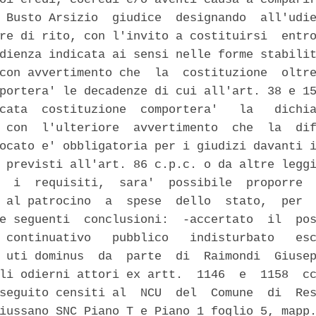
 Busto Arsizio  giudice  designando  all'udie
re di rito, con l'invito a costituirsi  entro
dienza indicata ai sensi nelle forme stabilit
con avvertimento che  la  costituzione  oltre
portera' le decadenze di cui all'art. 38 e 15
cata  costituzione  comportera'   la   dichia
 con  l'ulteriore  avvertimento  che  la  dif
ocato e' obbligatoria per i giudizi davanti i
 previsti all'art. 86 c.p.c. o da altre leggi
  i  requisiti,  sara'  possibile  proporre  
 al patrocino  a  spese  dello  stato,  per  
e seguenti  conclusioni:  -accertato  il  pos
 continuativo   pubblico   indisturbato   esc
 uti dominus  da  parte  di  Raimondi  Giusep
li odierni attori ex artt.  1146  e  1158  cc
seguito censiti al  NCU  del  Comune  di  Res
iussano SNC Piano T e Piano 1 foglio 5, mapp.