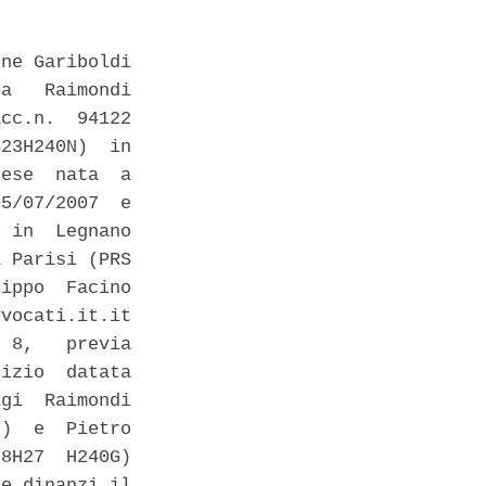
ne Gariboldi

a   Raimondi

cc.n.  94122

23H240N)  in

ese  nata  a

5/07/2007  e

 in  Legnano

 Parisi (PRS

ippo  Facino

vocati.it.it

 8,   previa

izio  datata

gi  Raimondi

)  e  Pietro

8H27  H240G)

e dinanzi il
