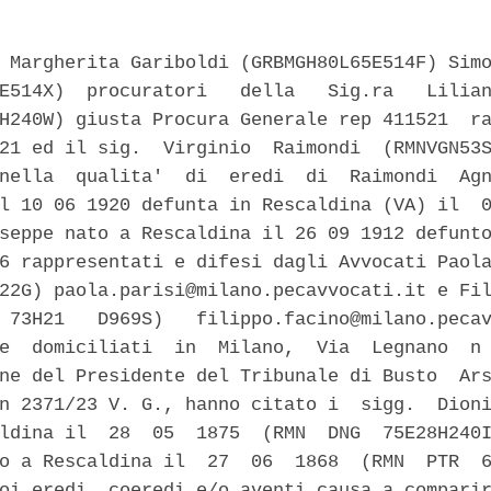
 Margherita Gariboldi (GRBMGH80L65E514F) Simo
E514X)  procuratori   della   Sig.ra   Lilian
H240W) giusta Procura Generale rep 411521  ra
21 ed il sig.  Virginio  Raimondi  (RMNVGN53S
nella  qualita'  di  eredi  di  Raimondi  Agn
l 10 06 1920 defunta in Rescaldina (VA) il  0
seppe nato a Rescaldina il 26 09 1912 defunto
6 rappresentati e difesi dagli Avvocati Paola
22G) paola.parisi@milano.pecavvocati.it e Fil
 73H21   D969S)   filippo.facino@milano.pecav
e  domiciliati  in  Milano,  Via  Legnano  n 
ne del Presidente del Tribunale di Busto  Ars
n 2371/23 V. G., hanno citato i  sigg.  Dioni
ldina il  28  05  1875  (RMN  DNG  75E28H240I
o a Rescaldina il  27  06  1868  (RMN  PTR  6
oi eredi, coeredi e/o aventi causa a comparir