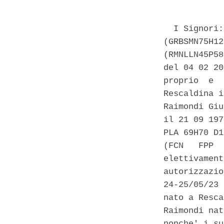
  I Signori:
(GRBSMN75H12
(RMNLLN45P58
del 04 02 20
proprio  e  
Rescaldina i
Raimondi Giu
il 21 09 197
PLA 69H70 D1
(FCN   FPP  
elettivament
autorizzazio
24-25/05/23 
nato a Resca
Raimondi nat
nonche' i su