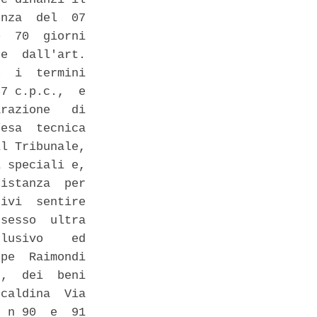
nza  del  07

  70  giorni

e  dall'art.

  i  termini

7 c.p.c.,  e

razione   di

esa  tecnica

l Tribunale,

 speciali e,

istanza  per

ivi  sentire

sesso  ultra

lusivo    ed

pe  Raimondi

,  dei  beni

caldina  Via

 n 90  e  91
