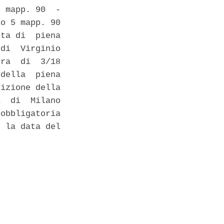
 mapp. 90  -

o 5 mapp. 90

ta di  piena

di  Virginio

ra  di  3/18

della  piena

izione della

  di  Milano

obbligatoria

 la data del

 
