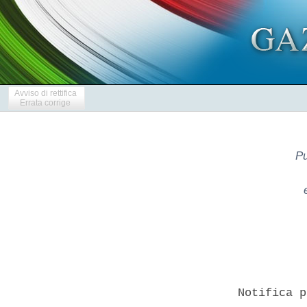
Avviso di rettifica
Errata corrige
Pu
  Notifica p