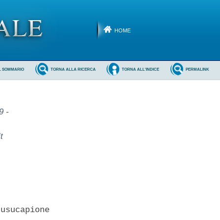
HOME
L SOMMARIO
TORNA ALLA RICERCA
TORNA ALL'INDICE
PERMALINK
9 -
t
usucapione 
