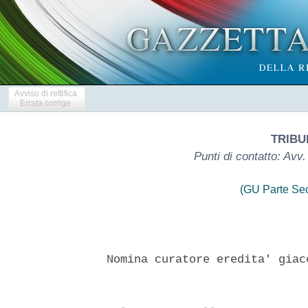
Avviso di rettifica
Errata corrige
TRIBU
Punti di contatto: Av
(GU Parte Se
 Nomina curatore eredita' giac