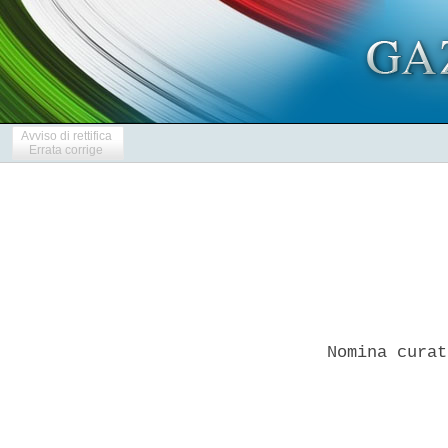
Avviso di rettifica
Errata corrige
Nomina curat
            