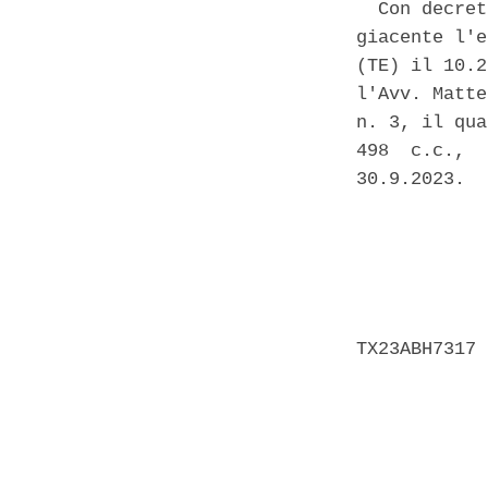
  Con decret
giacente l'e
(TE) il 10.2
l'Avv. Matte
n. 3, il qua
498  c.c.,  
30.9.2023. 

            
            