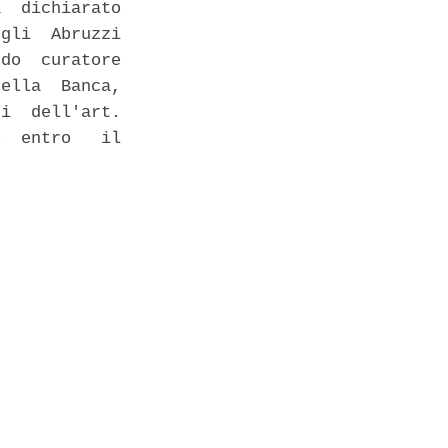
  dichiarato

gli  Abruzzi

do  curatore

ella  Banca,

i  dell'art.

  entro   il
