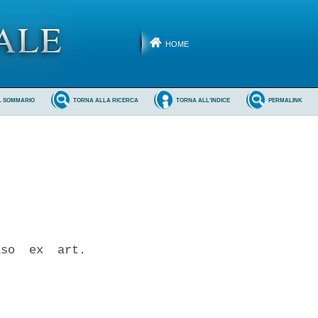
HOME
L SOMMARIO
TORNA ALLA RICERCA
TORNA ALL'INDICE
PERMALINK
so  ex  art.
