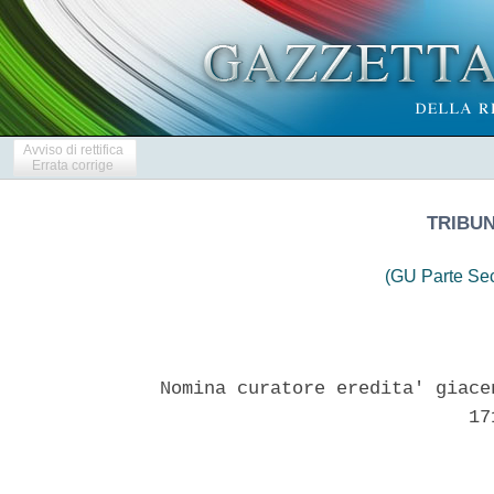
Avviso di rettifica
Errata corrige
TRIBU
(GU Parte Se
Nomina curatore eredita' giace
                            171