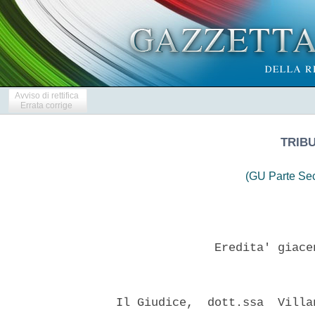
Avviso di rettifica
Errata corrige
TRIBU
(GU Parte Se
                Eredita' giace
  Il Giudice,  dott.ssa  Villa