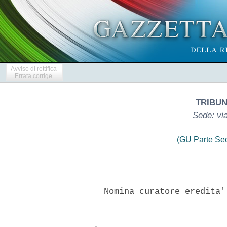
Avviso di rettifica
Errata corrige
TRIBU
Sede: via
(GU Parte Se
      Nomina curatore eredita'