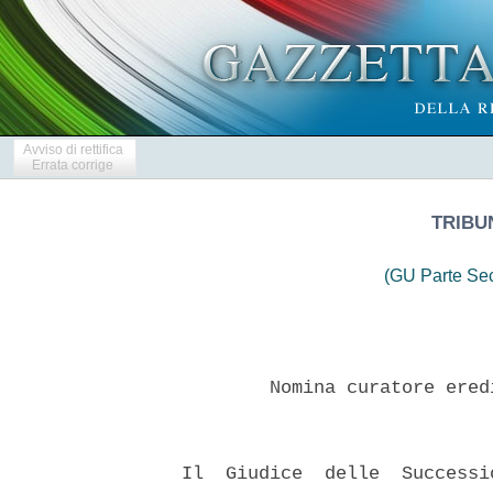
Avviso di rettifica
Errata corrige
TRIBU
(GU Parte Se
          Nomina curatore ered
  Il  Giudice  delle  Successi