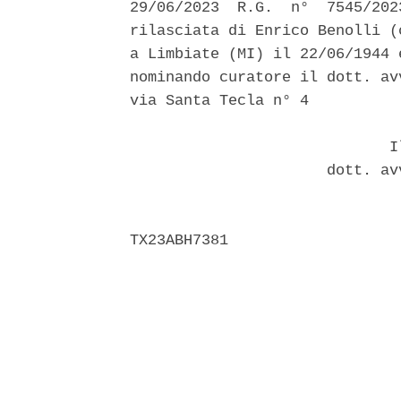
29/06/2023  R.G.  n°  7545/202
rilasciata di Enrico Benolli (
a Limbiate (MI) il 22/06/1944 
nominando curatore il dott. av
via Santa Tecla n° 4 

                             Il
                      dott. av