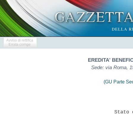
Avviso di rettifica
Errata corrige
EREDITA' BENEFI
Sede: via Roma, 15
(GU Parte Se
                        Stato 