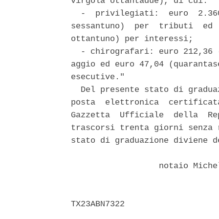
virgola ottantadue), di cui: 

  -  privilegiati:  euro  2.36
sessantuno)  per  tributi  ed 
ottantuno) per interessi; 

  - chirografari: euro 212,36 
aggio ed euro 47,04 (quarantas
esecutive." 

  Del presente stato di gradua
posta  elettronica  certificat
Gazzetta  Ufficiale  della  Re
trascorsi trenta giorni senza 
stato di graduazione diviene de
                  notaio Miche