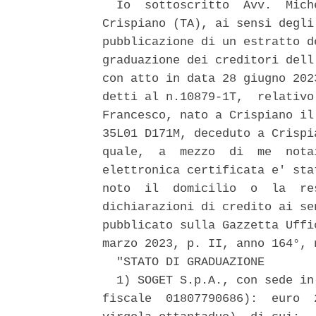
  Io  sottoscritto  Avv.  Mich
Crispiano (TA), ai sensi degli
pubblicazione di un estratto d
graduazione dei creditori dell
con atto in data 28 giugno 202
detti al n.10879-1T,  relativo
Francesco, nato a Crispiano il
35L01 D171M, deceduto a Crispi
quale,  a  mezzo  di  me  nota
elettronica certificata e' sta
noto  il  domicilio  o  la  re
dichiarazioni di credito ai se
pubblicato sulla Gazzetta Uffi
marzo 2023, p. II, anno 164°, n
  "STATO DI GRADUAZIONE 

  1) SOGET S.p.A., con sede in
fiscale  01807790686):  euro  