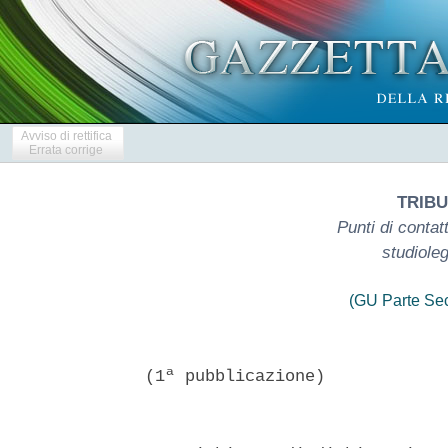
Avviso di rettifica
Errata corrige
TRIBU
Punti di conta
studiole
(GU Parte Se
(1ª pubblicazione)
