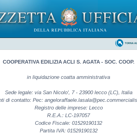
TORNA A
COOPERATIVA EDILIZIA ACLI S. AGATA - SOC. COOP.
in liquidazione coatta amministrativa
Sede legale: via San Nicolo', 7 - 23900 lecco (LC), Italia
ti di contatto: Pec: angeloraffaele.lasala@pec.commercialist
Registro delle imprese: Lecco
R.E.A.: LC-197057
Codice Fiscale: 01529190132
Partita IVA: 01529190132