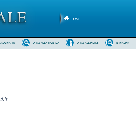
HOME
L SOMMARIO
TORNA ALLA RICERCA
TORNA ALL'INDICE
PERMALINK
i.it