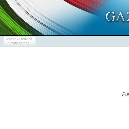
Avviso di rettifica
Errata corrige
Pun