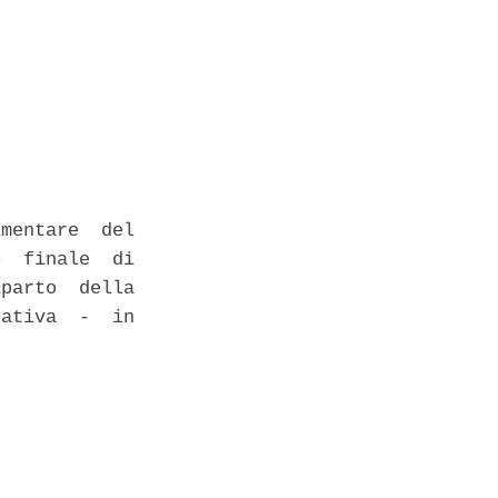
mentare  del

  finale  di

parto  della

ativa  -  in
