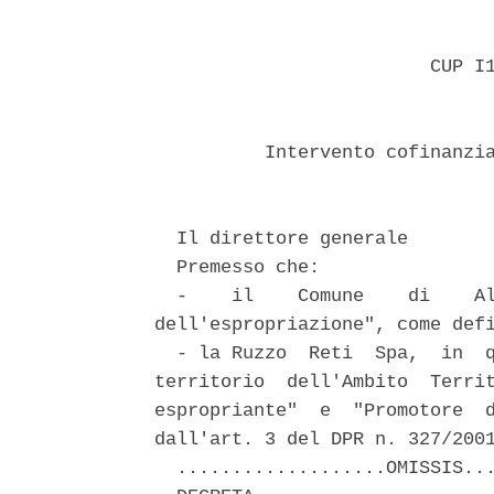
                         CUP I1
          Intervento cofinanzia
  Il direttore generale 

  Premesso che: 

  -    il    Comune    di    Al
dell'espropriazione", come defi
  - la Ruzzo  Reti  Spa,  in  q
territorio  dell'Ambito  Territ
espropriante"  e  "Promotore  d
dall'art. 3 del DPR n. 327/2001
  ...................OMISSIS...