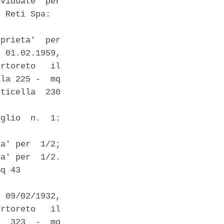
viduate  per

 Reti Spa: 

prieta'  per

 01.02.1959,

rtoreto   il

la 225 -  mq

ticella  230

 

glio  n.  1:

a' per  1/2;

a' per  1/2.

q 43 

 09/02/1932,

rtoreto   il

  323  -  mq
