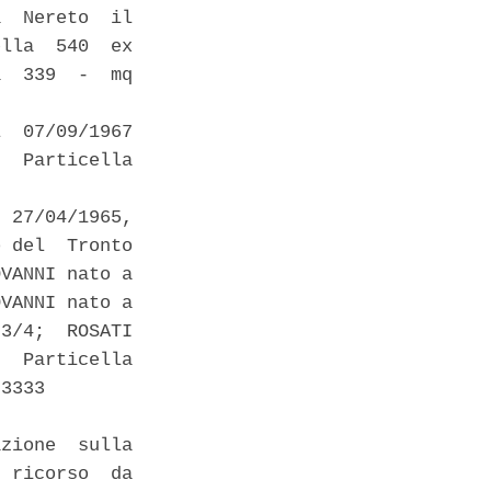
  Nereto  il

lla  540  ex

  339  -  mq

  07/09/1967

  Particella

 27/04/1965,

 del  Tronto

VANNI nato a

VANNI nato a

3/4;  ROSATI

  Particella

3333 

zione  sulla

 ricorso  da
