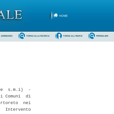
HOME
L SOMMARIO
TORNA ALLA RICERCA
TORNA ALL'INDICE
PERMALINK
e  s.m.i)  -

i Comuni  di

rtoreto  nei

  Intervento
