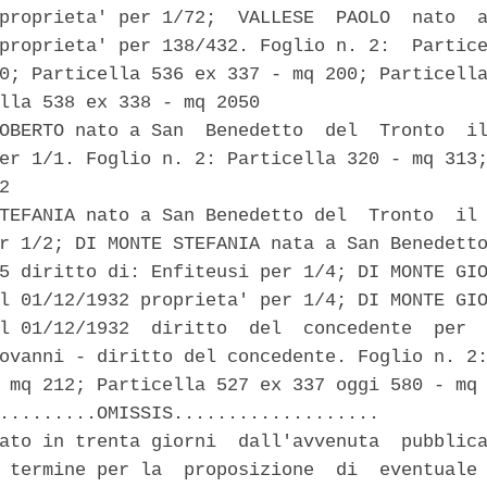
proprieta' per 1/72;  VALLESE  PAOLO  nato  a
proprieta' per 138/432. Foglio n. 2:  Partice
0; Particella 536 ex 337 - mq 200; Particella
lla 538 ex 338 - mq 2050 

OBERTO nato a San  Benedetto  del  Tronto  il
er 1/1. Foglio n. 2: Particella 320 - mq 313;
2 

TEFANIA nato a San Benedetto del  Tronto  il 
r 1/2; DI MONTE STEFANIA nata a San Benedetto
5 diritto di: Enfiteusi per 1/4; DI MONTE GIO
l 01/12/1932 proprieta' per 1/4; DI MONTE GIO
l 01/12/1932  diritto  del  concedente  per  
ovanni - diritto del concedente. Foglio n. 2:
 mq 212; Particella 527 ex 337 oggi 580 - mq 
.........OMISSIS................... 

ato in trenta giorni  dall'avvenuta  pubblica
 termine per la  proposizione  di  eventuale 