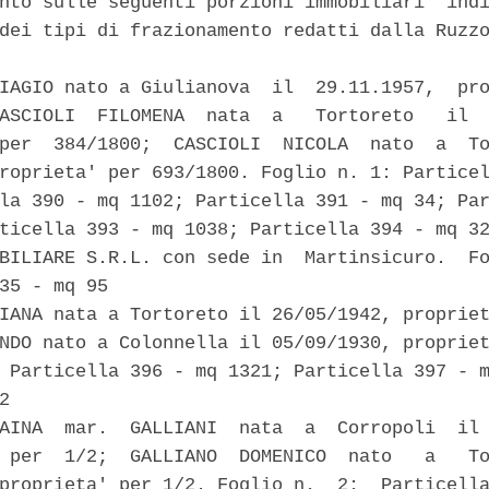
nto sulle seguenti porzioni immobiliari  indi
dei tipi di frazionamento redatti dalla Ruzzo


IAGIO nato a Giulianova  il  29.11.1957,  pro
ASCIOLI  FILOMENA  nata  a   Tortoreto   il  
per  384/1800;  CASCIOLI  NICOLA  nato  a  To
roprieta' per 693/1800. Foglio n. 1: Particel
la 390 - mq 1102; Particella 391 - mq 34; Par
ticella 393 - mq 1038; Particella 394 - mq 32
BILIARE S.R.L. con sede in  Martinsicuro.  Fo
35 - mq 95 

IANA nata a Tortoreto il 26/05/1942, propriet
NDO nato a Colonnella il 05/09/1930, propriet
 Particella 396 - mq 1321; Particella 397 - m
2 

AINA  mar.  GALLIANI  nata  a  Corropoli  il 
 per  1/2;  GALLIANO  DOMENICO  nato   a   To
proprieta' per 1/2. Foglio n.  2:  Particella