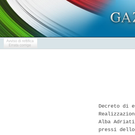
Avviso di rettifica
Errata corrige
Decreto di e
Realizzazion
Alba Adriati
pressi dello