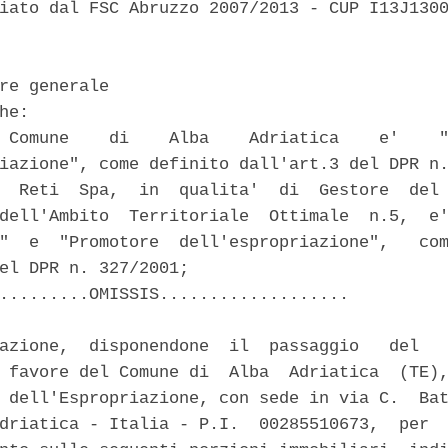
iato dal FSC Abruzzo 2007/2013 - CUP I13J1300
re generale 

he: 

 Comune    di    Alba    Adriatica    e'    "
iazione", come definito dall'art.3 del DPR n.
  Reti  Spa,  in  qualita'  di  Gestore  del 
dell'Ambito  Territoriale  Ottimale  n.5,  e'
"  e  "Promotore  dell'espropriazione",   com
el DPR n. 327/2001; 

.........OMISSIS................... 

azione,  disponendone  il  passaggio   del   
 favore del Comune di  Alba  Adriatica  (TE),
 dell'Espropriazione, con sede in via C.  Bat
driatica - Italia - P.I.  00285510673,  per  