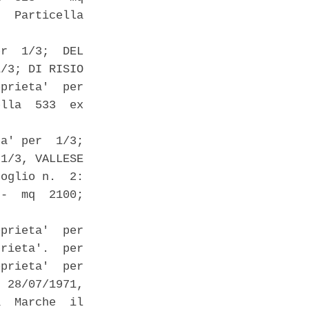
  Particella

r  1/3;  DEL

/3; DI RISIO

prieta'  per

lla  533  ex

a' per  1/3;

1/3, VALLESE

oglio n.  2:

-  mq  2100;

prieta'  per

rieta'.  per

prieta'  per

 28/07/1971,

  Marche  il
