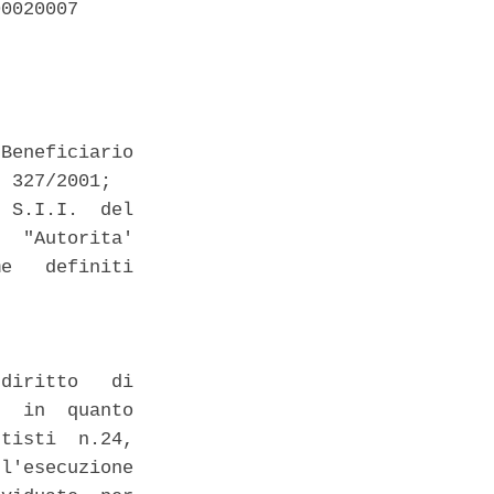
0020007 

Beneficiario

 327/2001; 

 S.I.I.  del

  "Autorita'

e   definiti

diritto   di

  in  quanto

tisti  n.24,

l'esecuzione
