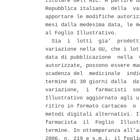
titolare dell'AIC. A partire d
Repubblica italiana  della  va
apportare le modifiche autoriz
mesi dalla medesima data, le m
al Foglio Illustrativo. 

  Sia  i  lotti  gia'  prodott
variazione nella GU, che i lot
data di pubblicazione  nella  
autorizzate, possono essere ma
scadenza del  medicinale  indi
termine di 30 giorni dalla  da
variazione,  i  farmacisti  so
Illustrativo aggiornato agli u
ritiro in formato cartaceo  o 
metodi digitali alternativi. I
farmacista  il  Foglio  Illust
termine. In ottemperanza all'a
2006, n. 219 e s.m.i. il fogli