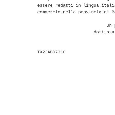
essere redatti in lingua itali
commercio nella provincia di B
                           Un p
                      dott.ssa