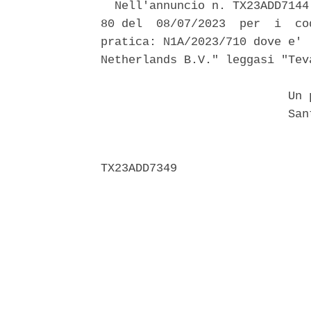
  Nell'annuncio n. TX23ADD7144
80 del  08/07/2023  per  i  co
pratica: N1A/2023/710 dove e' 
Netherlands B.V." leggasi "Tev
                           Un p
                           Sant