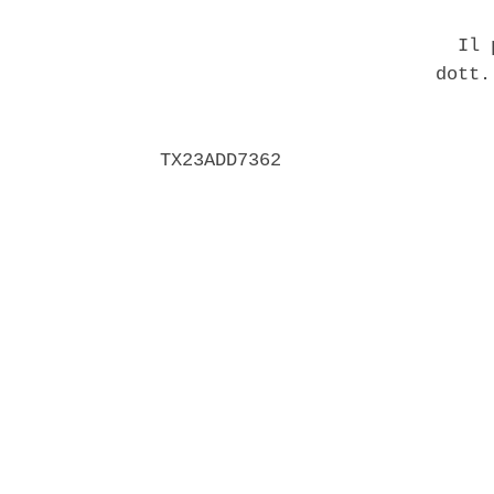
                           Il p
                         dott.