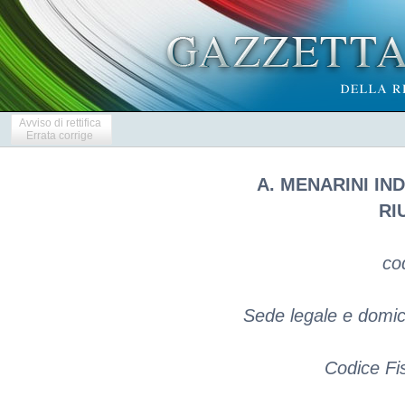
Avviso di rettifica
Errata corrige
A. MENARINI I
RI
co
Sede legale e domicil
Codice Fi