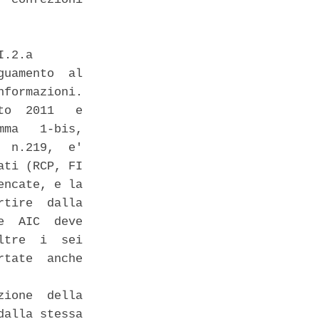


.2.a 

uamento  al

formazioni. 

o  2011   e

ma   1-bis,

 n.219,  e'

ti (RCP, FI

ncate, e la

tire  dalla

  AIC  deve

tre  i  sei

tate  anche

ione  della

alla stessa
