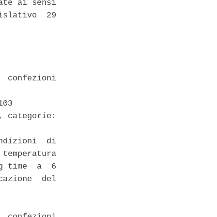
te ai sensi

slativo  29

 confezioni

03 

 categorie:

dizioni  di

temperatura

 time  a  6

azione  del

 confezioni
