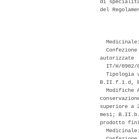
di specialit
del Regolame
            
  Medicinale:
  Confezione
autorizzate 

  IT/H/0902/
  Tipologia 
B.II.f.1.d, 
  Modifiche 
conservazion
superiore a 
mesi; B.II.b
prodotto fini
  Medicinale:
  Confezione