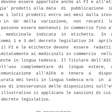
 devono essere apportate anche al FI e all'eti
gia' prodotti alla data  di  pubblicazione  in
he i lotti prodotti entro sei mesi dalla stess
e in  GU  della  variazione,  non  recanti  le
 possono essere mantenuti in commercio fino al
l  medicinale  indicata  in  etichetta.  In  o
commi 1 e 3 del decreto legislativo 24  aprile
 il FI e le etichette devono  essere  redatti 
imitatamente ai medicinali in commercio  nella
anche in lingua tedesca. Il Titolare dell'AIC 
ell'uso  complementare  di  lingue  estere,  d
comunicazione  all'AIFA  e  tenere  a   dispos
iurata dei testi in lingua tedesca e/o  in  al
aso di inosservanza delle disposizioni sull'et
 illustrativo si applicano le sanzioni di cui 
 decreto legislativo. 
