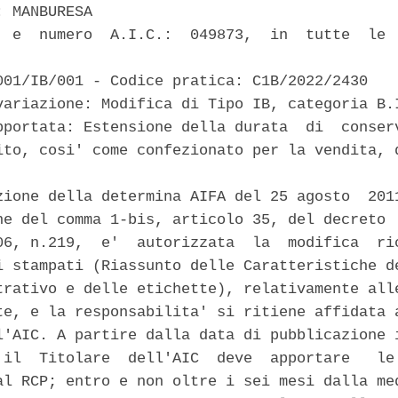
 MANBURESA 

  e  numero  A.I.C.:  049873,  in  tutte  le  
001/IB/001 - Codice pratica: C1B/2022/2430 

variazione: Modifica di Tipo IB, categoria B.I
pportata: Estensione della durata  di  conserv
ito, cosi' come confezionato per la vendita, d
zione della determina AIFA del 25 agosto  2011
ne del comma 1-bis, articolo 35, del decreto  
06, n.219,  e'  autorizzata  la  modifica  ric
i stampati (Riassunto delle Caratteristiche de
trativo e delle etichette), relativamente alle
te, e la responsabilita' si ritiene affidata a
l'AIC. A partire dalla data di pubblicazione i
 il  Titolare  dell'AIC  deve  apportare   le 
al RCP; entro e non oltre i sei mesi dalla med