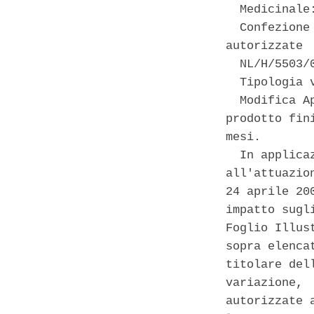
  Medicinale:
  Confezione
autorizzate 

  NL/H/5503/
  Tipologia 
  Modifica A
prodotto fin
mesi. 

  In applica
all'attuazio
24 aprile 20
impatto sugl
Foglio Illus
sopra elenca
titolare del
variazione, 
autorizzate 