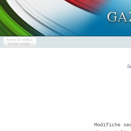
Avviso di rettifica
Errata corrige
S
Modifiche se