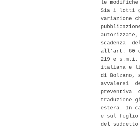
le modifiche
Sia i lotti 
variazione c
pubblicazion
autorizzate,
scadenza  de
all'art. 80 
219 e s.m.i.
italiana e l
di Bolzano, 
avvalersi  d
preventiva  
traduzione g
estera. In c
e sul foglio
del suddetto