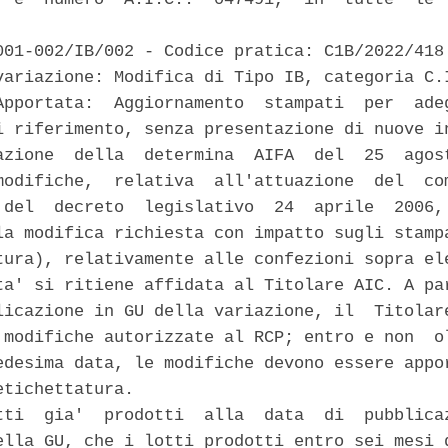
001-002/IB/002 - Codice pratica: C1B/2022/418 
variazione: Modifica di Tipo IB, categoria C.I
Apportata:  Aggiornamento  stampati  per  adeg
i riferimento, senza presentazione di nuove in
azione  della  determina  AIFA  del  25  agost
modifiche,  relativa  all'attuazione  del  com
 del  decreto  legislativo  24  aprile  2006, 
la modifica richiesta con impatto sugli stampa
tura), relativamente alle confezioni sopra ele
ta' si ritiene affidata al Titolare AIC. A par
licazione in GU della variazione, il  Titolare
 modifiche autorizzate al RCP; entro e non  ol
edesima data, le modifiche devono essere appor
tichettatura. 

tti  gia'  prodotti  alla  data  di  pubblicaz
ella GU, che i lotti prodotti entro sei mesi d