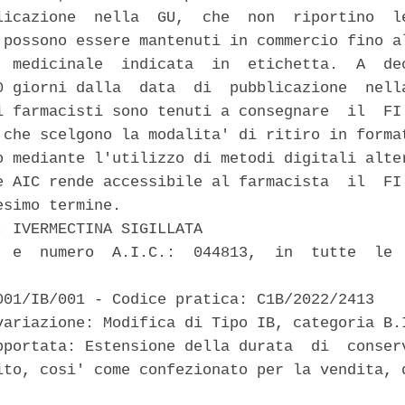
licazione  nella  GU,  che  non  riportino  le
 possono essere mantenuti in commercio fino al
  medicinale  indicata  in  etichetta.  A  dec
0 giorni dalla  data  di  pubblicazione  nella
i farmacisti sono tenuti a consegnare  il  FI 
 che scelgono la modalita' di ritiro in format
o mediante l'utilizzo di metodi digitali alter
e AIC rende accessibile al farmacista  il  FI 
simo termine. 

: IVERMECTINA SIGILLATA 

  e  numero  A.I.C.:  044813,  in  tutte  le  
001/IB/001 - Codice pratica: C1B/2022/2413 

variazione: Modifica di Tipo IB, categoria B.I
pportata: Estensione della durata  di  conserv
ito, cosi' come confezionato per la vendita, d