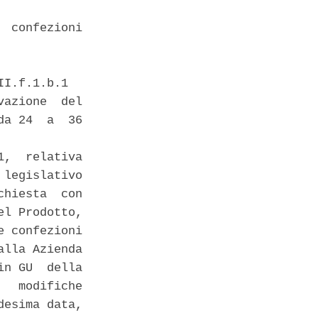
 confezioni

I.f.1.b.1 

azione  del

a 24  a  36

,  relativa

legislativo

hiesta  con

l Prodotto,

 confezioni

lla Azienda

n GU  della

  modifiche

esima data,
