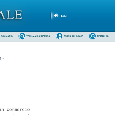
HOME
L SOMMARIO
TORNA ALLA RICERCA
TORNA ALL'INDICE
PERMALINK
 -
n commercio
