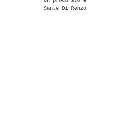
               Un procuratore 

               Sante Di Renzo 
