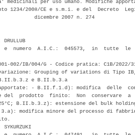
a' medicinali per uso umano. Modifiche apporta
nto 1234/2008/CE e s.m.i. e del  Decreto  Legi
            dicembre 2007 n. 274 

 DRULLUB 

  e  numero  A.I.C.:  045573,  in  tutte  le  
001-002/IB/004/G - Codice pratica: C1B/2022/31
variazione: Grouping of variations di Tipo IB,
B.II.b.3.z e B.II.b.3.a 

Apportate: - B.II.f.1.d): modifica  delle  con
e del  prodotto  finito:  Non  conservare  a  
25°C; B.II.b.3.z): estensione del bulk holding
.3.a): modifica minore del processo di fabbric
to. 

 SYKURZUKI 

  e  numero  A.I.C.:  047491,  in  tutte  le  