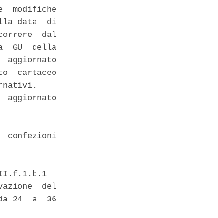
  modifiche

la data  di

orrere  dal

  GU  della

 aggiornato

o  cartaceo

nativi. 

 aggiornato

 confezioni

I.f.1.b.1 

azione  del

a 24  a  36
