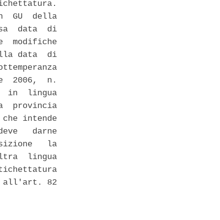
chettatura.

  GU  della

a  data  di

  modifiche

la data  di

ttemperanza

  2006,  n.

 in  lingua

  provincia

che intende

eve   darne

izione   la

tra  lingua

ichettatura

all'art. 82
