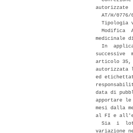
autorizzate 

  AT/H/0776/
  Tipologia 
  Modifica  
medicinale d
  In  applic
successive  
articolo 35,
autorizzata 
ed etichetta
responsabili
data di pubb
apportare le
mesi dalla m
al FI e all'e
  Sia  i  lo
variazione n