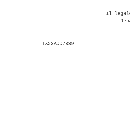
                      Il legal
                           Rena