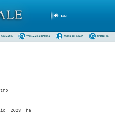
HOME
L SOMMARIO
TORNA ALLA RICERCA
TORNA ALL'INDICE
PERMALINK
tro 

io  2023  ha
