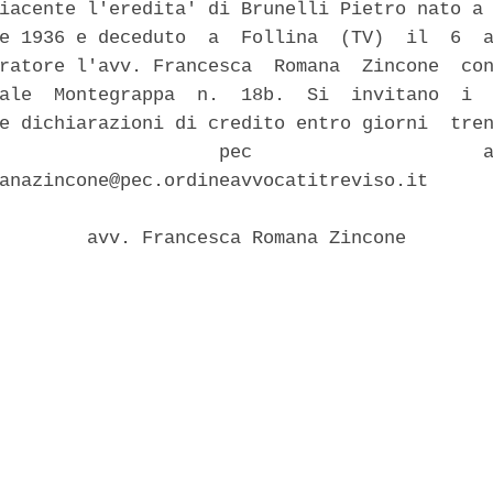
iacente l'eredita' di Brunelli Pietro nato a 
e 1936 e deceduto  a  Follina  (TV)  il  6  a
ratore l'avv. Francesca  Romana  Zincone  con
ale  Montegrappa  n.  18b.  Si  invitano  i  
e dichiarazioni di credito entro giorni  tren
                    pec                     a
anazincone@pec.ordineavvocatitreviso.it 

        avv. Francesca Romana Zincone 
