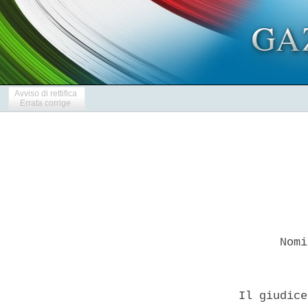
Avviso di rettifica
Errata corrige
        Nomi
  Il giudice