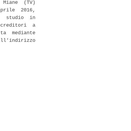
 Miane  (TV)

prile  2016,

  studio  in

creditori  a

ta  mediante

ll'indirizzo
