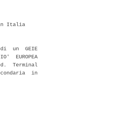
n Italia 

di  un  GEIE

IO'  EUROPEA

d.  Terminal

condaria  in
