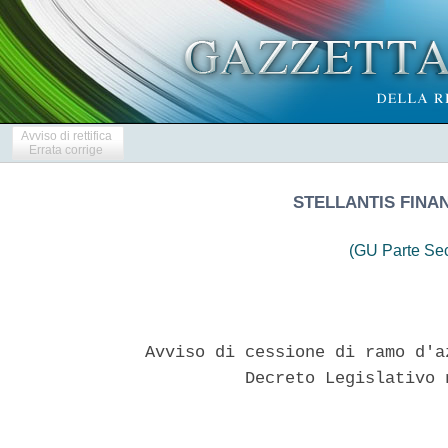
Avviso di rettifica
Errata corrige
STELLANTIS FINAN
(GU Parte Se
 
Avviso di cessione di ramo d'azienda ai sensi  dell'articolo  58  del
          Decreto Legislativo n. 385 del 1° settembre 1993 
 

  Stellantis Financial Services Italia S.p.A., con  sede  in  Torino,
Via Plava n. 80, capitale sociale di euro 140.309.000,  iscritta  nel
registro delle imprese di  Torino,  numero  di  iscrizione  e  codice
fiscale 08822460963, nonche' nell'albo di  cui  all'articolo  13  del
D.Lgs. 1° settembre 1993 n. 385 ("TUB") al n. 8043,  appartenente  al
Gruppo Bancario Santander Consumer  Bank  iscritto  all'albo  di  cui
all'articolo 64 del TUB al n. 50, soggetta all'attivita' di direzione
e  coordinamento  di  Santander  Consumer  Bank  S.p.A.  ("Banca"   o
"Cessionaria"), 
  premesso che, come gia' comunicato con l'avviso di cessione di ramo
d'azienda ai sensi dell'art. 58 del  TUB  pubblicato  nella  Gazzetta
Ufficiale Parte Seconda n. 74 del 24 giugno 2023 ("Avviso"), 
  (1) Opel Bank S.A. (di seguito, "Opel Bank" o "Cedente" e,  insieme
alla Banca, le "Parti"), societe' anonyme costituita ed esistente  ai
sensi della legge francese, con sede in Poissy (Francia), 2 Boulevard
de l'Europe, operante tramite la  propria  sede  secondaria  italiana
costituita ed esistente ai sensi della legge italiana,  con  sede  in
Roma, via Andrea Millevoi n. 10, iscritta nel registro delle  imprese
di Roma, numero di iscrizione e codice fiscale  15386181000,  nonche'
nell'albo di cui all'articolo 13 del TUB al n. 8085, 
  ha ceduto alla Banca, con atto in data 3  aprile  2023  del  notaio
Francesco Pene Vidari, iscritto al Collegio  Notarile  dei  Distretti
Riuniti di Torino e Pinerolo, rep. n. 84464, racc. n. 17399 ("Atto di
Cessione"),  registrato  presso  l'Agenzia  delle  Entrate  Direzione
Provinciale I di Torino il 5 aprile 2023 al  n.  15512,  serie  1T  e
presso il Registro delle Imprese di Roma,  Prot.  RM-2023-138505,  in
data 11 aprile 2023, la piena proprieta' di  un'attivita'  aziendale,
che costituisce un unico ramo d'azienda ai sensi  dell'articolo  2555
del Codice Civile, costituita a livello organizzativo,  funzionale  e
finanziario da un unico insieme di beni  (materiali  e  immateriali),
attivita' (correnti  e  non  correnti),  nonche'  di  obbligazioni  e
passivita',  correlati  alla  fornitura  di  servizi  finanziari,  di
leasing e/o assicurativi in relazione, prevalentemente, a veicoli  di
marchio Opel, come meglio  descritti  nell'Atto  di  Cessione  ("Ramo
d'Azienda"); 
  (2) l'operazione e' stata autorizzata in data 14 marzo  2023  dalla
Banca Centrale Europea; 
  (3) nell'Atto di Cessione e' stato previsto  che  le  attivita',  i
rapporti e le passivita' del Ramo d'Azienda fossero trasferiti in due
momenti  diversi,  al  fine  di  consentire  il  completamento  della
migrazione dei sistemi informatici e dei relativi adeguamenti tecnici
affinche' il Cessionario fosse in grado  di  gestire  il  Portafoglio
(come infra definito) sui propri sistemi ("Condizione Sospensiva"), e
in particolare: (i) alla data del  3  aprile  2023  ("Prima  Data  di
Efficacia"); e (ii) dal primo giorno lavorativo del  mese  successivo
all'avverarsi  della  Condizione   Sospensiva   ("Seconda   Data   di
Efficacia"); 
  (4) del trasferimento avvenuto alla  Prima  Data  di  Efficacia  e'
stata data notizia con l'Avviso; 
  (5) ove si  fosse  avverata  la  Condizione  Sospensiva,  le  Parti
avrebbero stipulato, alla Seconda  Data  di  Efficacia,  idoneo  atto
ricognitivo ("Atto Ricognitivo") in forma notarile, al fine  di  dare
atto  del  verificarsi  della  Condizione  Sospensiva  e  quindi  del
trasferimento delle Attivita' e Passivita'  Trasferite  alla  Seconda
Data di Efficacia (come infra definite), di cui  sarebbe  stata  data
notizia nelle forme e nei modi previsti dall'art. 58 del TUB; 
  rende noto che, essendosi avverata  la  Condizione  Sospensiva,  ha
avuto luogo il trasferimento delle Attivita' e Passivita'  Trasferite
alla Seconda Data di Efficacia, con efficacia a partire dal 3  luglio
2023. 
  1. OGGETTO DEL TRASFERIMENTO ALLA SECONDA DATA DI CESSIONE 
  Fermo  restando  il  trasferimento  delle  Attivita'  e  Passivita'
Trasferite alla  Prima  Data  di  Efficacia  di  cui  all'Avviso,  le
attivita' e passivita' trasferite alla  Seconda  Data  di  Efficacia,
consistono ne: 
  (i) il portafoglio clienti pertinente al Ramo d'Azienda costituito,
inter alia, da contratti di finanziamento e da contratti  di  leasing
finanziario, ivi inclusi i relativi dati e informazioni, fatte  salve
le esclusioni  sotto  indicate  (il  "Portafoglio").  Il  Portafoglio
includera' anche le offerte di finanziamento  fatte  dal  Cedente  ai
clienti al dettaglio del Ramo d'Azienda  precedentemente  alla  Prima
Data di Efficacia e non ancora formalizzate in un  contratto  a  tale
data,  che  saranno  trasferite  alla  Banca  alla  Seconda  Data  di
Efficacia; 
  (ii) tutti gli impegni e le  passivita'  del  Cedente  relativi  al
Portafoglio e ai contratti di finanziamento ivi ricompresi; 
  (iii)  i  crediti  e  i   debiti   relativi   all'origination   del
Portafoglio; 
  (iv) qualsiasi importo afferente a crediti commerciali relativi  ai
contratti di finanziamento e di leasing finanziario del Portafoglio; 
  (v) qualsiasi importo afferente a debiti  commerciali  relativi  ai
contratti di finanziamento e di leasing finanziario del Portafoglio e
garanzie fornite dai clienti sotto forma di depositi; 
  (vi) contratti commerciali quali, ad  esempio,  contratti  relativi
alla fornitura di servizi come quelli relativi al  servizio  clienti,
come individuati nel relativo allegato all'Atto  di  Cessione,  ed  i
diritti, nonche' gli impegni e le passivita', del Cedente ai sensi di
tali contratti commerciali; 
  (vii) il contratto di finanziamento che sara' sottoscritto  tra  il
Cedente e BNP Paribas, S.A., tra la Prima  Data  di  Efficacia  e  la
Seconda Data di Efficacia, in sostituzione del precedente accordo del
23 luglio 2018 ed i diritti del Cedente ad esso correlati; 
  (viii) i prestiti contratti dal Cedente con BNP Paribas, S.A. o BNP
Paribas  Personal  Finance  S.A.  in  relazione   ai   contratti   di
finanziamento e di leasing finanziario del Portafoglio,  nonche'  gli
impegni e le  passivita'  del  Cedente  ai  sensi  del  contratto  di
finanziamento sottoscritto tra il Cedente  e  BNP  Paribas,  S.A.  in
sostituzione   del   precedente   accordo   del   23   luglio    2018
(cumulativamente, le "Attivita' e Passivita' Trasferite alla  Seconda
Data di Efficacia"). 
  Dalle Attivita'  e  Passivita'  Trasferite  alla  Seconda  Data  di
Efficacia e' escluso ogni bene, rapporto, contratto, credito, debito,
rateo e/o diritto in genere che non rientri tra quelli sopra indicati
e comunque espressamente escluso ai sensi dell'Atto di Cessione e dei
relativi allegati. 
  Restano esclusi dal Portafoglio il capitale, nonche' i contratti di
finanziamento e i contratti di leasing finanziario nei seguenti  casi
(i) il cliente finale non e' un cliente retail, (ii)  sono  giunti  a
scadenza, (iii) sono oggetto di contenzioso, (iv) vi  sono  arretrati
di oltre 150 giorni, (v) il cliente e' stato sanzionato da UE, ONU  o
talune istituzioni statunitensi o del Regno Unito, ha sede in  Russia
o e' controllato o, in taluni casi,  partecipato  da  societa'  russe
(salvo alcune possibili eccezioni in tale ultimo caso). 
  2. DATA DI EFFICACIA 
  Come  anticipato,  la  cessione  delle   Attivita'   e   Passivita'
Trasferite alla Seconda Data di Efficacia e' efficace a partire dal 3
luglio 2023 ("Seconda Data di Efficacia"). 
  3. EFFETTI COLLEGATI AGLI ADEMPIMENTI PUBBLICITARI 
  L'Atto di Cessione e' stato iscritto nel Registro delle Imprese  di
Roma, Prot. RM-2023-138505, in data 11 aprile 2023. 
  L'Atto Ricognitivo  e'  stato  registrato  presso  l'Agenzia  delle
Entrate Direzione Provinciale I di Torino il  5  luglio  2023  al  n.
31163, serie 1T, e nel Registro delle Imprese di Roma, Prot.  317550,
in data 05 luglio 2023. 
  A norma dell'art. 58 TUB, i privilegi e le  garanzie  di  qualunque
tipo, da chiunque  prestati  o  comunque  esistenti  a  favore  della
Cedente, nonche' le trascrizioni nei pubblici registri degli atti  di
acquisto dei beni oggetto di  locazione  finanziaria  compresi  nella
cessione, conservano la loro validita' e il loro grado a favore della
Cessionaria,  senza  bisogno  di  alcuna  formalita'  o  annotazione.
Restano  altresi'  applicabili  le  discipline  speciali,  anche   di
carattere processuale, previste per i crediti ceduti. 
  Nei confronti dei debitori  ceduti,  gli  adempimenti  pubblicitari
(iscrizione nel registro  delle  imprese  e  presente  pubblicazione)
producono gli effetti indicati dall'art. 1264 del codice civile. 
  L'esercizio delle facolta' concesse ai creditori ceduti e a  coloro
che sono parte dei contratti ceduti dal citato  art.  58  TUB,  e  in
particolare la facolta' di recesso per giusta  causa  dei  contraenti
ceduti  entro  3  mesi  dagli  adempimenti  pubblicitari  nonche'  la
facolta' per  i  creditori  ceduti  di  esigere  l'adempimento  delle
obbligazioni  oggetto  di  cessione,   decorre   dalla   data   degli
adempimenti pubblicitari previsti da tale norma. 
  Della cessione verra'  data  comunicazione  agli  interessati  alla
prima occasione utile. 
  4. INFORMATIVA SUL TRATTAMENTO DEI DATI PERSONALI 
  La Cessione di Ramo d'Azienda sopra descritto e, in particolare, la
cessione  del   Portafoglio   alla   Seconda   Data   di   Efficacia,
comporteranno  la  comunicazione  dei  dati  personali  dei  debitori
ceduti, dei relativi garanti, successori e aventi  causa  di  cui  al
Portafoglio verso la Cessionaria, che, in  tal  modo,  acquisira'  la
titolarita' del trattamento dei suddetti dati personali. 
  Alla luce di quanto sopra, la Cessionaria, con la presente, intende
informare i debitori  ceduti,  gli  eventuali  coobbligati,  garanti,
successori  e  aventi  causa  di  questi  ultimi  (di  seguito,   gli
"Interessati") che, ai sensi della normativa vigent