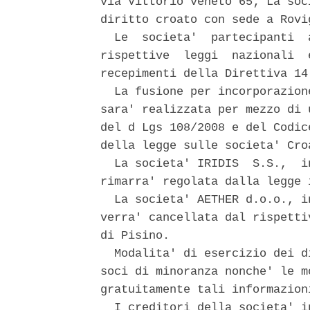
via Vittorio veneto 65; La soc
diritto croato con sede a Rovig
  Le  societa'  partecipanti  
rispettive  leggi  nazionali  
recepimenti della Direttiva 14
  La fusione per incorporazion
sara' realizzata per mezzo di 
del d Lgs 108/2008 e del Codic
della legge sulle societa' Croa
  La societa' IRIDIS  S.S.,  i
rimarra' regolata dalla legge i
  La societa' AETHER d.o.o., i
verra' cancellata dal rispetti
di Pisino. 

  Modalita' di esercizio dei d
soci di minoranza nonche' le m
gratuitamente tali informazion
  I creditori della societa' i