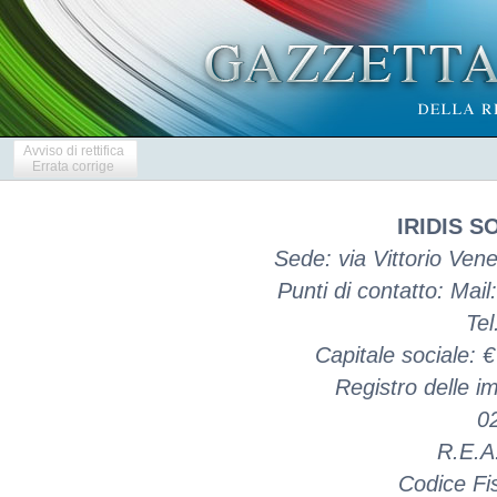
Avviso di rettifica
Errata corrige
IRIDIS S
Sede: via Vittorio Vene
Punti di contatto: Mai
Te
Capitale sociale: 
Registro delle 
0
R.E.A
Codice Fi