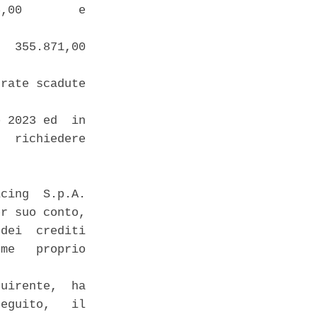
,00        e

  355.871,00

rate scadute

 2023 ed  in

  richiedere

cing  S.p.A.

r suo conto,

dei  crediti

me   proprio

uirente,  ha

eguito,   il
