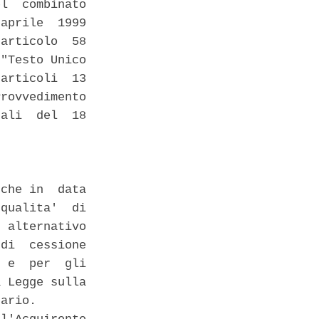
l  combinato

aprile  1999

articolo  58

"Testo Unico

articoli  13

rovvedimento

ali  del  18

che in  data

qualita'  di

 alternativo

di  cessione

 e  per  gli

 Legge sulla

ario. 
