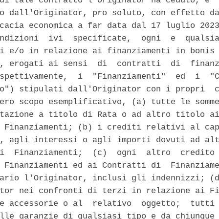
di tale contratto l'Originator ha ceduto, e  
o dall'Originator, pro soluto, con effetto da
cacia economica a far data dal 17 luglio 2023
ndizioni  ivi  specificate,  ogni  e  qualsia
i e/o in relazione ai finanziamenti in bonis 
, erogati ai sensi  di  contratti  di  finanz
spettivamente,  i  "Finanziamenti"  ed  i  "C
o") stipulati dall'Originator con i propri  c
ero scopo esemplificativo, (a) tutte le somme
tazione a titolo di Rata o ad altro titolo ai
 Finanziamenti; (b) i crediti relativi al cap
, agli interessi o agli importi dovuti ad alt
i  Finanziamenti;  (c)  ogni  altro  credito 
 Finanziamenti ed ai Contratti di  Finanziame
ario l'Originator, inclusi gli indennizzi; (d
tor nei confronti di terzi in relazione ai Fi
e accessorie o al  relativo  oggetto;  tutti 
lle garanzie di qualsiasi tipo e da chiunque 