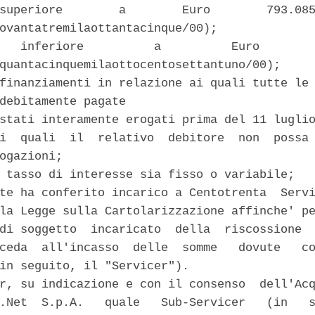
superiore        a        Euro        793.085
ovantatremilaottantacinque/00); 

   inferiore          a          Euro        
quantacinquemilaottocentosettantuno/00); 

finanziamenti in relazione ai quali tutte le 
debitamente pagate 

stati interamente erogati prima del 11 luglio
i  quali  il  relativo  debitore  non  possa 
ogazioni; 

 tasso di interesse sia fisso o variabile; 

te ha conferito incarico a Centotrenta  Servi
la Legge sulla Cartolarizzazione affinche' pe
di soggetto  incaricato  della  riscossione  
ceda  all'incasso  delle  somme   dovute   co
in seguito, il "Servicer"). 

r, su indicazione e con il consenso  dell'Acq
.Net  S.p.A.   quale   Sub-Servicer   (in   s