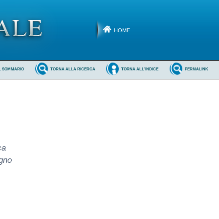
HOME
L SOMMARIO
TORNA ALLA RICERCA
TORNA ALL'INDICE
PERMALINK
ca
ugno