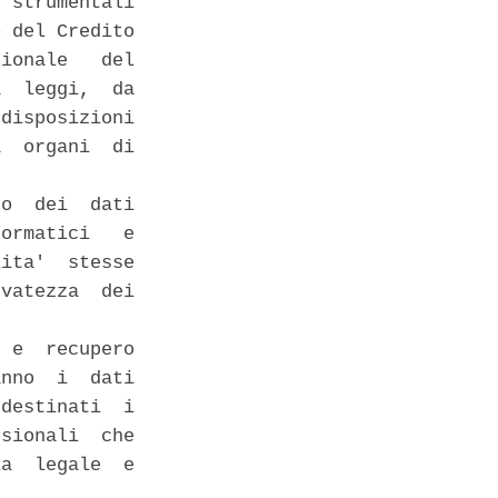
 strumentali

 del Credito

ionale   del

  leggi,  da

disposizioni

  organi  di

o  dei  dati

ormatici   e

ita'  stesse

vatezza  dei

 e  recupero

nno  i  dati

destinati  i

sionali  che

a  legale  e
