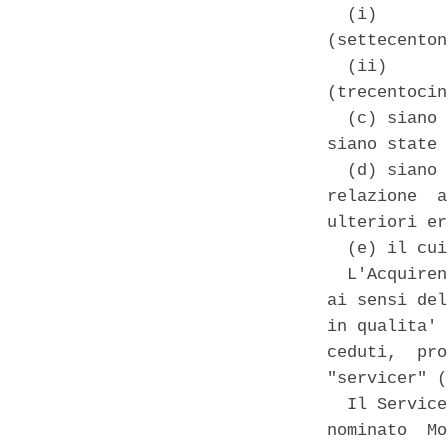
  (i)       
(settecenton
  (ii)      
(trecentocin
  (c) siano 
siano state 
  (d) siano 
relazione  a
ulteriori er
  (e) il cui
  L'Acquiren
ai sensi del
in qualita' 
ceduti,  pro
"servicer" (
  Il Service
nominato  Mo