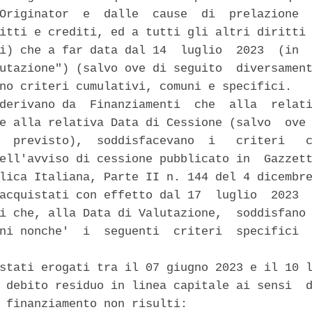
Originator  e  dalle  cause  di  prelazione  
itti e crediti, ed a tutti gli altri diritti 
i) che a far data dal 14  luglio  2023  (in  
utazione") (salvo ove di seguito  diversament
no criteri cumulativi, comuni e specifici. 

derivano da  Finanziamenti  che  alla  relati
e alla relativa Data di Cessione (salvo  ove 
  previsto),  soddisfacevano  i   criteri   c
ell'avviso di cessione pubblicato in  Gazzett
lica Italiana, Parte II n. 144 del 4 dicembre
acquistati con effetto dal 17  luglio  2023  
i che, alla Data di Valutazione,  soddisfano 
ni nonche'  i  seguenti  criteri  specifici  


stati erogati tra il 07 giugno 2023 e il 10 l
 debito residuo in linea capitale ai sensi  d
 finanziamento non risulti: 
