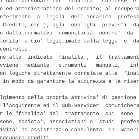
i dati personali per  finalita'  connesse  e 
e ed amministrazione del Credito; al recupero
nferimento  a  legali  dell'incarico  profess
 Credito, etc.); agli  obblighi  previsti  da
e dalla normativa  comunitaria  nonche'  da  
torita' a cio' legittimate dalla legge  e  da
controllo. 

ne alle  indicate  finalita',  il  trattament
vviene  mediante   strumenti   manuali,   inf
on logiche strettamente correlate alle  final
 in modo da garantire la sicurezza e la riser


lgimento della propria attivita' di gestione 
 l'Acquirente ed il Sub-Servicer  comunichera
r le "finalita' del  trattamento  cui  sono  
sone, societa', associazioni o  studi  profes
ivita' di assistenza o consulenza  in  materi
recupero crediti. 
