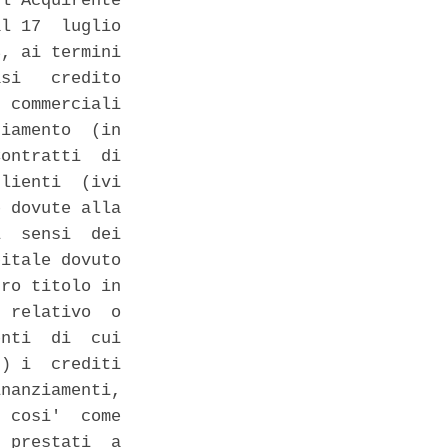
l'Acquirente

l 17  luglio

, ai termini

si   credito

 commerciali

iamento  (in

ontratti  di

lienti  (ivi

 dovute alla

  sensi  dei

itale dovuto

ro titolo in

 relativo  o

nti  di  cui

) i  crediti

nanziamenti,

 cosi'  come

 prestati  a
