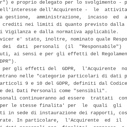
r") e proprio delegato per lo svolgimento - p
ell'interesse dell'Acquirente -  le  attivita
a gestione,  amministrazione,  incasso  ed  a
 crediti nei limiti di quanto previsto dalla 
i Vigilanza e dalla normativa applicabile. 

vicer e' stato, inoltre, nominato quale Respo
 dei  dati  personali  (il  "Responsabile")  
uti, ai sensi e per gli effetti del Regolamen
DPR"). 

 per gli effetti del  GDPR,  l'Acquirente  no
ntrano nelle "categorie particolari di dati p
articoli 9 e 10 del GDPR, definiti dal Codice
e dei Dati Personali come "sensibili". 

sonali continueranno ad essere  trattati  con
per le stesse finalita' per  le  quali  gli  
ti in sede di instaurazione dei rapporti, cos
rate. In particolare,  l'Acquirente  ed  il  