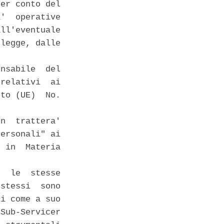
er conto del

'  operative

ll'eventuale

legge, dalle

nsabile  del

relativi  ai

to (UE)  No.

n  trattera'

ersonali" ai

 in  Materia

  le  stesse

stessi  sono

i come a suo

Sub-Servicer
