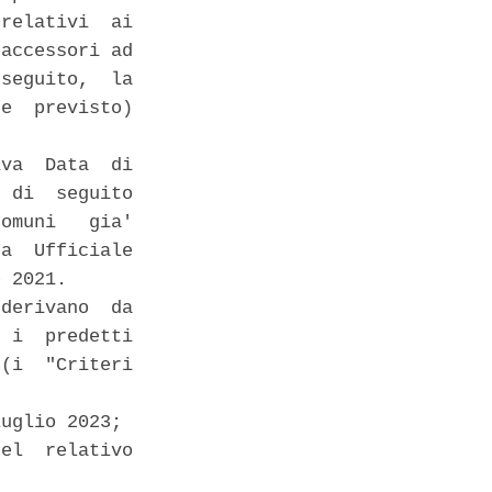
relativi  ai

accessori ad

seguito,  la

e  previsto)

va  Data  di

 di  seguito

omuni   gia'

a  Ufficiale

 2021. 

derivano  da

 i  predetti

(i  "Criteri

uglio 2023; 

el  relativo
