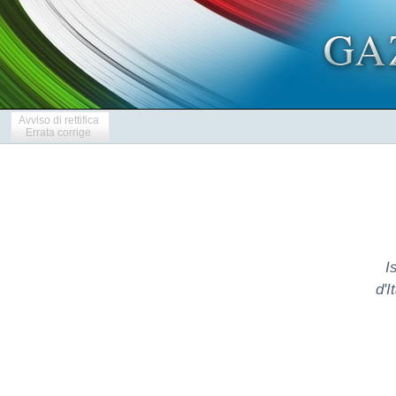
Avviso di rettifica
Errata corrige
I
d'I