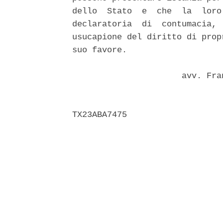
dello  Stato  e  che  la  loro
declaratoria  di  contumacia, 
usucapione del diritto di prop
suo favore. 

                      avv. Fra