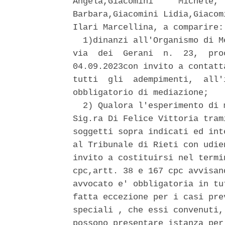
Angela,Giacomini     Michele, 
Barbara,Giacomini Lidia,Giacom
Ilari Marcellina, a comparire: 
  1)dinanzi all'Organismo di M
via  dei  Gerani  n.  23,  pro
04.09.2023con invito a contatt
tutti  gli  adempimenti,  all'
obbligatorio di mediazione; 

  2) Qualora l'esperimento di 
Sig.ra Di Felice Vittoria tram
soggetti sopra indicati ed int
al Tribunale di Rieti con udie
invito a costituirsi nel termi
cpc,artt. 38 e 167 cpc avvisan
avvocato e' obbligatoria in tu
fatta eccezione per i casi pre
speciali , che essi convenuti,
possono presentare istanza per