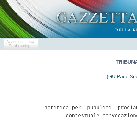
Avviso di rettifica
Errata corrige
TRIBUNA
(GU Parte Se
Notifica per  pubblici  procla
       contestuale convocazion