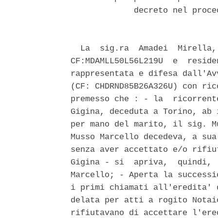
             decreto nel proce
  La  sig.ra  Amadei  Mirella,
CF:MDAMLL50L56L219U  e  reside
rappresentata e difesa dall'Av
(CF: CHDRND85B26A326U) con ric
premesso che : - la  ricorrent
Gigina, deceduta a Torino, ab 
per mano del marito, il sig. M
Musso Marcello decedeva, a sua
senza aver accettato e/o rifiu
Gigina - si  apriva,  quindi, 
Marcello; - Aperta la successi
i primi chiamati all'eredita' 
delata per atti a rogito Notai
rifiutavano di accettare l'ere