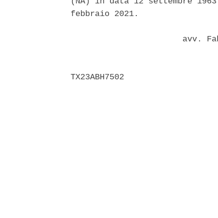
(NA) in data 12 settembre 1963
febbraio 2021. 

                       avv. Fa