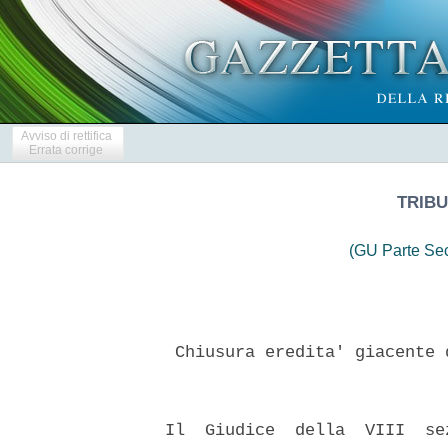
Avviso di rettifica
Errata corrige
TRIBU
(GU Parte Se
   Chiusura eredita' giacente 
  Il  Giudice  della  VIII  se