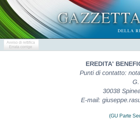
Avviso di rettifica
Errata corrige
EREDITA' BENEF
Punti di contatto: no
G.
30038 Spinea
E-mail: giuseppe.rasu
(GU Parte Se