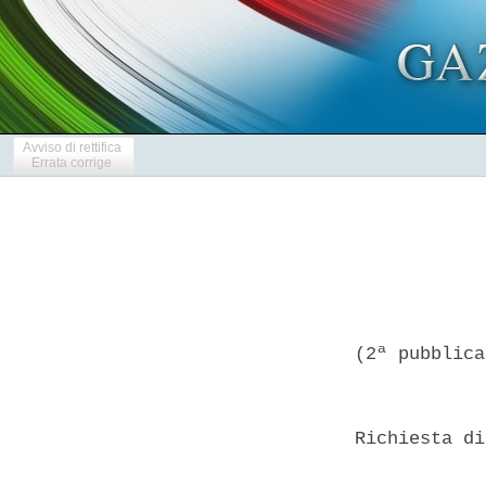
Avviso di rettifica
Errata corrige
(2ª pubblica
Richiesta di
            