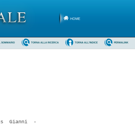
HOME
L SOMMARIO
TORNA ALLA RICERCA
TORNA ALL'INDICE
PERMALINK
s  Gianni  -
