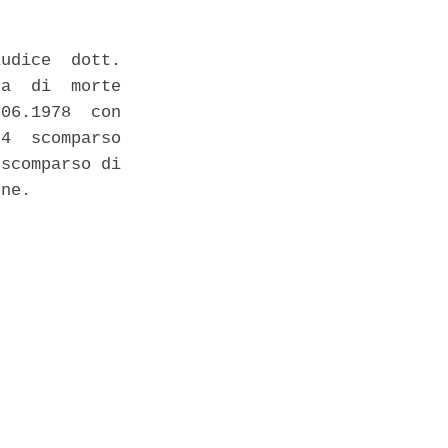
udice  dott.

a  di  morte

06.1978  con

4  scomparso

scomparso di

ne. 
