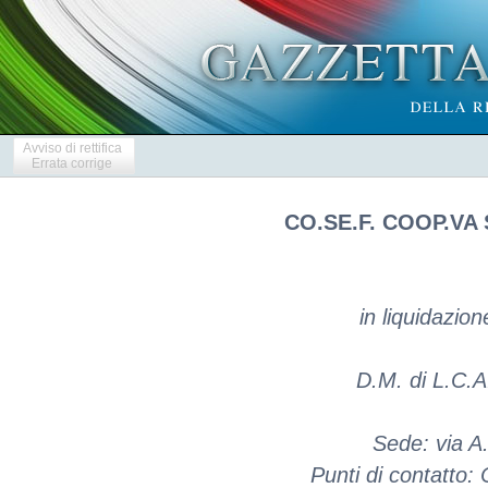
Avviso di rettifica
Errata corrige
CO.SE.F. COOP.VA
in liquidazio
D.M. di L.C.A
Sede: via A.
Punti di contatto: