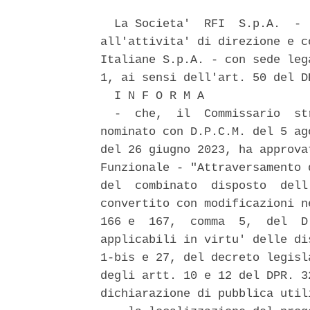
  La Societa'  RFI  S.p.A.  - 
all'attivita' di direzione e c
Italiane S.p.A. - con sede leg
1, ai sensi dell'art. 50 del DP
  I N F O R M A 

  -  che,  il  Commissario  st
nominato con D.P.C.M. del 5 ag
del 26 giugno 2023, ha approva
Funzionale - "Attraversamento 
del  combinato  disposto  dell
convertito con modificazioni n
166 e  167,  comma  5,  del  D
applicabili in virtu' delle di
1-bis e 27, del decreto legisl
degli artt. 10 e 12 del DPR. 3
dichiarazione di pubblica utili