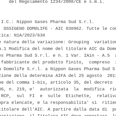
    del Regolamento 1234/2008/CE e s.m.i. 

.I.C.: Nippon Gases Pharma Sud S.r.l. 

: OSSIGENO DOMOLIFE - AIC 038962. Tutte le con
ica: N1A/2023/638 

e natura della variazione: Grouping  variation
A.1 Modifica del nome del titolare AIC da Domo
es Pharma Sud S.r.l. e n. 1 Var. IAin - A.5  a
 fabbricante del prodotto finito,  compreso  i
a Domolife S.r.l. a Nippon Gases Pharma Sud S.
zione della determina AIFA del 25 agosto  2011
ne del comma 1-bis, articolo 35, del decreto  
06, n. 219, e'  autorizzata  la  modifica  ric
 RCP,  sul  FI  e  sulle  Etichette,  relativa
opra elencate, e la responsabilita' si  ritien
titolare dell'AIC. A partire dalla data di  pu