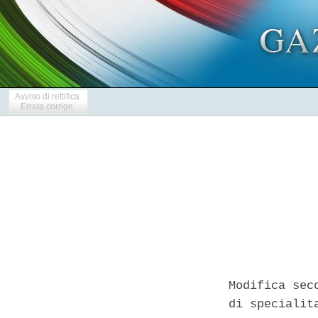
Avviso di rettifica
Errata corrige
Modifica sec
di specialit