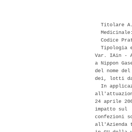
            
  Titolare A
  Medicinale
  Codice Prat
  Tipologia 
Var. IAin - 
a Nippon Gas
del nome del
dei, lotti d
  In applica
all'attuazio
24 aprile 20
impatto sul 
confezioni s
all'Azienda 