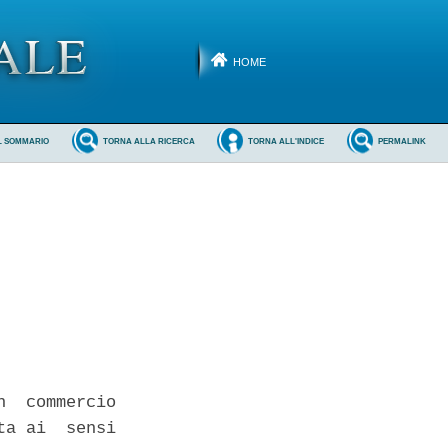
HOME
L SOMMARIO
TORNA ALLA RICERCA
TORNA ALL'INDICE
PERMALINK
  commercio

a ai  sensi
