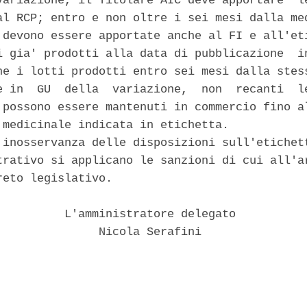
variazione, il Titolare AIC deve apportare  le
al RCP; entro e non oltre i sei mesi dalla med
 devono essere apportate anche al FI e all'eti
i gia' prodotti alla data di pubblicazione  in
he i lotti prodotti entro sei mesi dalla stess
e in  GU  della  variazione,  non  recanti  le
 possono essere mantenuti in commercio fino al
 medicinale indicata in etichetta. 

 inosservanza delle disposizioni sull'etichett
trativo si applicano le sanzioni di cui all'ar
eto legislativo. 

          L'amministratore delegato 

               Nicola Serafini 
