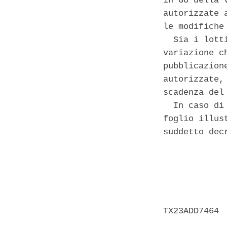
in GU della 
autorizzate 
le modifiche
  Sia i lott
variazione c
pubblicazion
autorizzate,
scadenza del
  In caso di
foglio illus
suddetto decr
            
            