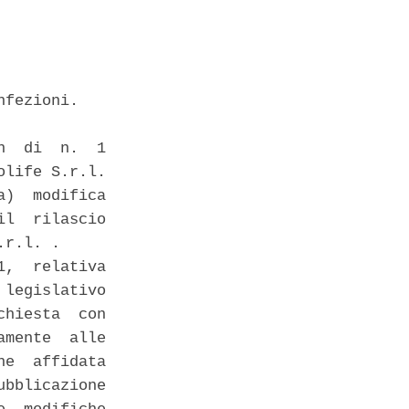
fezioni. 

  di  n.  1

life S.r.l.

)  modifica

l  rilascio

r.l. . 

,  relativa

legislativo

hiesta  con

mente  alle

e  affidata

bblicazione
