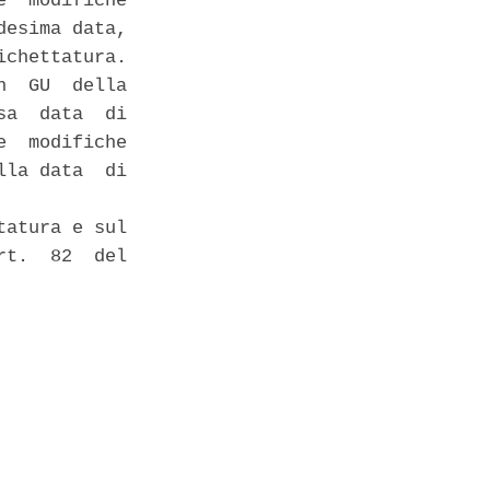
  modifiche

esima data,

chettatura. 

  GU  della

a  data  di

  modifiche

la data  di

atura e sul

t.  82  del
