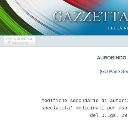
Avviso di rettifica
Errata corrige
AUROBINDO P
(GU Parte Se
 
Modifiche secondarie di autorizzazioni all'immissione in commercio di
specialita' medicinali per uso umano. Modifiche  apportate  ai  sensi
                 del D.Lgs. 29 dicembre 2007, n. 274 
 

  Titolare AIC: Aurobindo Pharma (Italia) S.r.l. 
  In applicazione della determina AIFA del 25 agosto  2011,  relativa
all'attuazione del comma 1-bis, articolo 35, del decreto  legislativo
24 aprile 2006, n.219, e' autorizzato quanto segue: 
  Medicinale: ACIDO ALENDRONICO E COLECALCIFEROLO AUROBINDO 
  Codice AIC 044670 (tutte le confezioni autorizzate) 
  Cod. pratica C1B/2020/2491, C1A/2021/3499, C1B/2022/1987; 
  Procedura n. PT/H/1528/IB/003, IA/006, IB/008 
  Variazione IB-C.I.z, IAin-A.3, IB-B.II.a.z: aggiornamento  stampati
(RCP, FI, ETI) per allineamento alla Linea guida eccipienti, modifica
nella denominazione di  un  eccipiente,  modifica  nella  descrizione
delle compresse. 
  Medicinale: BETAISTINA AUROBINDO 
  Codice AIC 043355 (tutte le confezioni autorizzate) 
  Cod. pratica C1A/2023/106, C1A/2023/1053; 
  Procedura n. PT/H/0867/IA/022, IA/023/G 
  Variazione IAin-A.3, IA-A.5.b, IA-A.7: aggiornamento stampati (RCP,
FI)  per  modifica   nella   denominazione   di   un   eccipiente   e
nell'indirizzo di un fabbricante, eliminazione di siti (Milpharm Ltd,
Astron Research Ltd). 
  Medicinale: VALGANCICLOVIR AUROBINDO 
  Codice AIC 045932 (tutte le confezioni autorizzate) 
  Cod. pratica C1B/2019/2818, C1A/2023/995; 
  Procedura n. PT/H/1182/IB/014, IA/018 
  Variazione IB-C.I.2.a, IA-A.7:  aggiornamento  stampati  (RCP)  per
allineamento al  medicinale  di  riferimento,  eliminazione  di  siti
(Milpharm Ltd, Zeta Analytical Ltd, Astron Research Ltd). 
  Medicinale: ALFUZOSINA AUROBINDO 
  Codice AIC 043043 (tutte le confezioni autorizzate) 
  Cod. pratica C1A/2023/1361; 
  Procedura n. NL/H/3015/IA/022 
  Variazione IA-A.7: eliminazione di siti (Milpharm Ltd,  Chiapparoli
SpA, Alloga Srl, Next Pharma GmbH). 
  Medicinale: DONEPEZIL AUROBINDO 
  Codice AIC 041885 (tutte le confezioni autorizzate) 
  Cod. pratica C1A/2023/1457; 
  Procedura n. PT/H/0877/IA/016/G 
  Variazione    IA-A.5.b,    IA-A.7,    IAin-B.II.b.1.a:     modifica
nell'indirizzo  di  un  fabbricante,  aggiornamento  di  un  sito  di
confezionamento secondario  (Depo-Pack  Srl),  eliminazione  di  siti
(Milpharm Ltd, Zeta Analytical Ltd, Astron Research Ltd, Next  Pharma
GmbH). 
  Medicinale: DULOXETINA AUROBINDO 
  Codice AIC 043587 (tutte le confezioni autorizzate) 
  Cod. pratica C1A/2023/1055; 
  Procedura n. PT/H/1334/IA/015/G 
  Variazione    IA-A.5.b,    IA-A.7,    IAin-B.II.b.1.a:     modifica
nell'indirizzo  di  un  fabbricante,  aggiornamento  di  un  sito  di
confezionamento secondario  (Depo-Pack  Srl),  eliminazione  di  siti
(Milpharm Ltd, Zeta  Analytical  Ltd,  Kennet  Bioservices  Ltd,  MCS
Laboratories Ltd, ACE  Laboratories  Ltd,  Alloga  Srl,  Next  Pharma
GmbH). 
  Medicinale: DUTASTERIDE AUROBINDO 
  Codice AIC 045302 (tutte le confezioni autorizzate) 
  Cod. pratica C1A/2023/1236; 
  Procedura n. NL/H/3792/IA/008 
  Variazione  IA-A.7:  eliminazione  di  siti  (Milpharm  Ltd,   Zeta
Analytical Ltd, Kennet Bioservices Ltd,  MCS  Laboratories  Ltd,  ACE
Laboratories Ltd, De Bereiders BV). 
  Medicinale: ENTECAVIR AUROBINDO 
  Codice AIC 045447 (tutte le confezioni autorizzate) 
  Cod. pratica C1A/2023/839; 
  Procedura n. PT/H/1706/IA/006/G 
  Variazione    IA-A.5.b,    IA-A.7,    IAin-B.II.b.1.a:     modifica
nell'indirizzo  di  un  fabbricante,  aggiornamento  di  un  sito  di
confezionamento secondario  (Depo-Pack  Srl),  eliminazione  di  siti
(Milpharm Ltd, Zeta  Analytical  Ltd,  Kennet  Bioservices  Ltd,  MCS
Laboratories Ltd, ACE Laboratories Ltd, De Bereiders BV). 
  Medicinale: FLECAINIDE AUROBINDO 
  Codice AIC 042225 (tutte le confezioni autorizzate) 
  Cod. pratica C1A/2023/1156; 
  Procedura n. NL/H/2428/IA/021/G 
  Variazione IA-A.7, IAin-B.II.b.1.a: aggiornamento  di  un  sito  di
confezionamento secondario  (Depo-Pack  Srl),  eliminazione  di  siti
(Milpharm Ltd, Zeta  Analytical  Ltd,  Kennet  Bioservices  Ltd,  MCS
Laboratories Ltd, ACE  Laboratories  Ltd,  Alloga  Srl,  Next  Pharma
GmbH). 
  Medicinale: IRBESARTAN E IDROCLOROTIAZIDE AUROBINDO 
  Codice AIC 041243 (tutte le confezioni autorizzate) 
  Cod. pratica C1A/2023/1215; 
  Procedura n. NL/H/5155/IA/040/G 
  Variazione  IA-A.5.b,  IA-A.7:  modifica   nell'indirizzo   di   un
fabbricante, eliminazione di siti (Milpharm Ltd, Zeta Analytical Ltd,
Astron Research Ltd, Chiapparoli SpA, Next Pharma GmbH). 
  Medicinale: MONTELUKAST AUROBINDO PHARMA ITALIA 
  Codice AIC 040974 (tutte le confezioni autorizzate) 
  Cod. pratica C1A/2023/829; 
  Procedura n. PT/H/0609/IA/025/G 
  Variazione IA-A.7, IAin-B.II.b.1.a: aggiornamento  di  un  sito  di
confezionamento secondario  (Depo-Pack  Srl),  eliminazione  di  siti
(Milpharm Ltd, Astron Research Ltd, Alloga Srl, Next Pharma GmbH). 
  Medicinale: NEBIVOLOLO AUROBINDO ITALIA 
  Codice AIC 045621 (tutte le confezioni autorizzate) 
  Cod. pratica C1A/2023/1341; 
  Procedura n. PT/H/1743/IA/011 
  Variazione  IA-A.7:  eliminazione  di  siti  (Milpharm  Ltd,   Zeta
Analytical Ltd, MCS Laboratories Ltd, ACE Laboratories Ltd). 
  Medicinale: PANTOPRAZOLO AUROBINDO 
  Codice AIC 043494 (tutte le confezioni autorizzate) 
  Cod. pratica C1A/2023/830; 
  Procedura n. NL/H/2944/IA/034/G 
  Variazione    IA-A.5.b,    IA-A.7,    IAin-B.II.b.1.a:     modifica
nell'indirizzo  di  un  fabbricante,  aggiornamento  di  un  sito  di
confezionamento secondario  (Depo-Pack  Srl),  eliminazione  di  siti
(Milpharm Ltd, ACE Laboratories Ltd). 
  Medicinale: PARACETAMOLO AUROBINDO PHARMA 
  Codice AIC 044975 (tutte le confezioni autorizzate) 
  Cod. pratica C1A/2023/1245; 
  Procedura n. PT/H/1660/IA/010 
  Variazione  IA-A.7:  eliminazione  di  siti  (Milpharm  Ltd,   Zeta
Analytical Ltd, Kennet Bioservices Ltd,  MCS  Laboratories  Ltd,  ACE
Laboratories Ltd, Chiapparoli SpA). 
  Medicinale: RAMIPRIL AUROBINDO 
  Codice AIC 039728 (tutte le confezioni autorizzate) 
  Cod. pratica C1A/2023/763, C1A/2023/1260; 
  Procedura n. MT/H/0103/IA/040/G, IA/041 
  Variazione   (2x)   IA-A.5.b,    IA-A.7,    IAin-A.5.a:    modifica
nell'indirizzo di fabbricanti, eliminazione di  siti  (Milpharm  Ltd,
Alpha Analytical Ltd, Astron Research Ltd, Chiapparoli SpA). 
  Medicinale: RIZATRIPTAN AUROBINDO 
  Codice AIC 041562 (tutte le confezioni autorizzate) 
  Cod. pratica C1A/2023/1047; 
  Procedura n. NL/H/2411/IA/018 
  Variazione IA-A.7:  eliminazione  di  siti  (Milpharm  Ltd,  Astron
Research Ltd, Chiapparoli SpA, Next Pharma GmbH). 
  Medicinale: SERTRALINA AUROBINDO 
  Codice AIC 037983 (tutte le confezioni autorizzate) 
  Cod. pratica C1A/2023/1063; 
  Procedura n. PT/H/1952/IA/058/G 
  Variazione  (2x)  IA-A.5.b,  IA-A.7:  modifica  nell'indirizzo   di
fabbricanti, eliminazione di siti (Milpharm Ltd, Zeta Analytical Ltd,
Astron Research Ltd, Chiapparoli SpA). 
  Medicinale: SILDENAFIL AUROBINDO 
  Codice AIC 042078 (tutte le confezioni autorizzate) 
  Cod. pratica C1A/2023/1189; 
  Procedura n. NL/H/5488/IA/024/G 
  Variazione IA-A.7, IAin-B.II.b.1.a: aggiornamento  di  un  sito  di
confezionamento secondario  (Depo-Pack  Srl),  eliminazione  di  siti
(Milpharm Ltd, Zeta Analytical Ltd, MCS Laboratories Ltd, Chiapparoli
SpA, Next Pharma GmbH). 
  Medicinale: TAMSULOSINA AUROBINDO 
  Codice AIC 040917 (tutte le confezioni autorizzate) 
  Cod. pratica C1A/2023/772; 
  Procedura n. PT/H/0562/IA/023/G 
  Variazione IA-A.7, IAin-B.II.b.1.a: aggiornamento  di  un  sito  di
confezionamento secondario  (Depo-Pack  Srl),  eliminazione  di  siti
(Milpharm Ltd, Astron Research  Ltd,  Chiapparoli  SpA,  Next  Pharma
GmbH). 
  Medicinale: TOPIRAMATO AUROBINDO 
  Codice AIC 043081 (tutte le confezioni autorizzate) 
  Cod. pratica C1A/2023/1297; 
  Procedura n. NL/H/2916/IA/019/G 
  Variazione  IA-A.5.b,  IA-A.7:  modifica   nell'indirizzo   di   un
fabbricante, eliminazione di siti (Milpharm Ltd, Chiapparoli SpA). 
  Medicinale: TRAMADOLO E PARACETAMOLO AUROBINDO 
  Codice AIC 044323 (tutte le confezioni autorizzate) 
  Cod. pratica C1A/2023/1547; 
  Procedura n. PT/H/0878/IA/033/G 
  Variazione    IA-A.5.b,    IA-A.7,    IAin-B.II.b.1.a:     modifica
nell'indirizzo  di  un  fabbricante,  aggiornamento  di  un  sito  di
confezionamento secondario  (Depo-Pack  Srl),  eliminazione  di  siti
(Milpharm Ltd, Zeta  Analytical  Ltd,  Kennet  Bioservices  Ltd,  MCS
Laboratories Ltd, ACE Laboratories Ltd). 
  Sono autorizzate le modifiche richieste con impatto sugli  stampati
(Riassunto  delle  Caratteristiche  del  Prodotto  e   corrispondenti
paragrafi  del   Foglio   Illustrativo   e   delle   Etichette,   ove
applicabile), relativamente alle  confezioni  sopra  elencate,  e  la
responsabilita' si ritiene affidata alla Azienda titolare dell'AIC. 
  Il Titolare dell'Autorizzazione all'immissione  in  commercio  deve
apportare le modifiche autorizzate, dalla data  di  pubblicazione  in
Gazzetta Ufficiale della Repubblica  Italiana  della  variazione,  al
Riassunto delle Caratteristiche del Prodotto; entro e non oltre i sei
mesi dalla medesima data al Foglio Illustrativo e  all'etichettatura,
ove applicabile. 
  Sia i lotti gia' prodotti alla data di  pubblicazione  in  Gazzetta
Ufficiale della Repubblica Italiana  della  variazione  che  i  lotti
prodotti entro  sei  mesi  dalla  stessa  data  di  pubblicazione  in
Gazzetta Ufficiale della Repubblica Italiana  della  variazione,  non
recanti  le  modifiche  autorizzate,  possono  essere  mantenuti   in
commercio fino alla data  di  scadenza  del  medicinale  indicata  in
etichetta.  I  farmacisti  sono  tenuti  a   consegnare   il   Foglio
Illustrativo aggiornato agli utenti, a decorrere dal  termine  di  30
giorni dalla data di pubblicazione  nella  Gazzetta  Ufficiale  della
Repubblica Italiana della presente variazione. Il Titolare AIC  rende
accessibile al farmacista il foglio illustrativo aggiornato