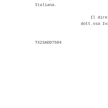
Italiana. 

                       Il dire
                   dott.ssa Iv