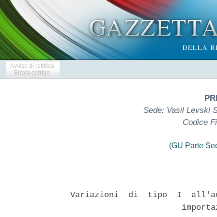
Avviso di rettifica
Errata corrige
PR
Sede: Vasil Levski S
Codice F
(GU Parte Se
Variazioni  di  tipo  I  all'a
                       importa