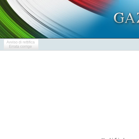
Avviso di rettifica
Errata corrige