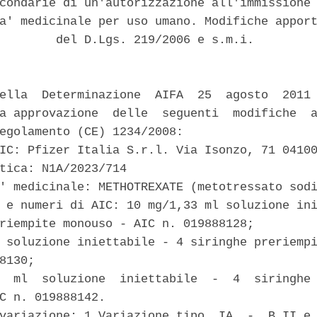
condarie di un'autorizzazione all'immissione 
a' medicinale per uso umano. Modifiche apport
        del D.Lgs. 219/2006 e s.m.i. 

ella  Determinazione  AIFA  25  agosto  2011 
a approvazione  delle  seguenti  modifiche  a
egolamento (CE) 1234/2008: 

IC: Pfizer Italia S.r.l. Via Isonzo, 71 04100
tica: N1A/2023/714 

' medicinale: METHOTREXATE (metotressato sodi
 e numeri di AIC: 10 mg/1,33 ml soluzione ini
riempite monouso - AIC n. 019888128; 

 soluzione iniettabile - 4 siringhe preriempi
8130; 

  ml  soluzione  iniettabile  -  4  siringhe 
C n. 019888142. 

variazione: 1 Variazione tipo  IA  -  B.II.e.