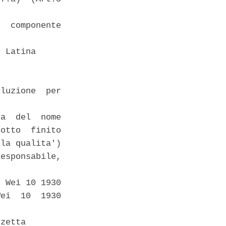
  componente

 Latina 

luzione  per

a  del  nome

otto  finito

la qualita')

esponsabile,

 Wei 10 1930

ei  10  1930

zetta 
