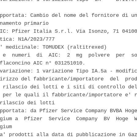
pportata: Cambio del nome del fornitore di un
namento primario 

IC: Pfizer Italia S.r.l. Via Isonzo, 71 04100
tica: N1A/2023/777 

' medicinale: TOMUDEX (raltitrexed) 

 e  numeri  di  AIC:  2  mg  polvere  per  so
flaconcino AIC n° 031251010. 

variazione: 1 variazione Tipo IA.5a - modific
irizzo del fabbricante/importatore  del  prod
 rilascio dei lotti e i siti di controllo del
 per le quali il fabbricante/importatore e' r
rilascio dei lotti 

pportata: da Pfizer Service Company BVBA Hoge
gium a  Pfizer  Service  Company  BV  Hoge  W
gium 

a' prodotti alla data di pubblicazione in Gaz