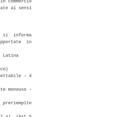
in commercio

ate ai sensi

 si  informa

pportate  in

 Latina 

co) 

ettabile - 4

te monouso -

 preriempite

7.a)  (Art.5
