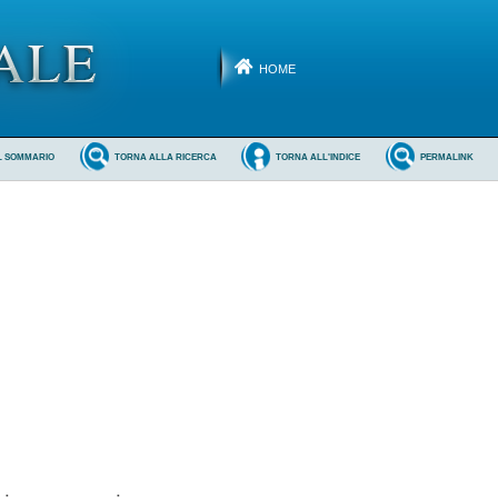
HOME
L SOMMARIO
TORNA ALLA RICERCA
TORNA ALL'INDICE
PERMALINK