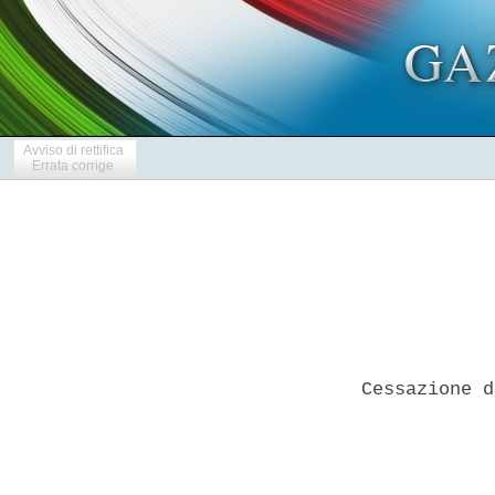
Avviso di rettifica
Errata corrige
Cessazione d
            