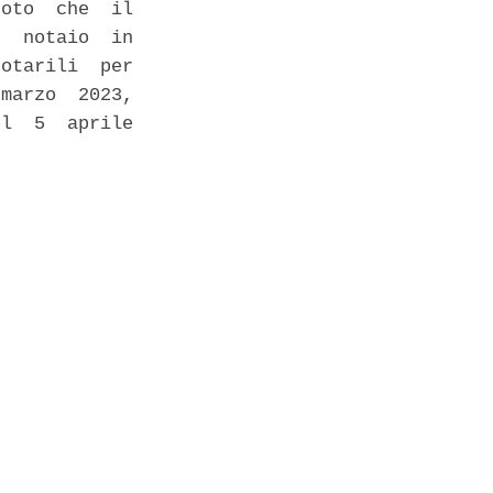
oto  che  il

  notaio  in

otarili  per

marzo  2023,

l  5  aprile
