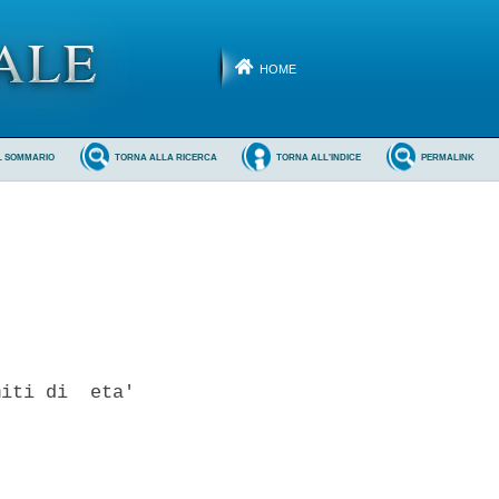
HOME
L SOMMARIO
TORNA ALLA RICERCA
TORNA ALL'INDICE
PERMALINK
iti di  eta'
