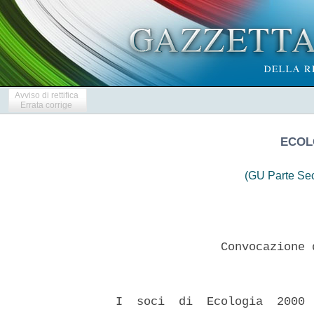
Avviso di rettifica
Errata corrige
ECOLO
(GU Parte Se
                 Convocazione 
  I  soci  di  Ecologia  2000 