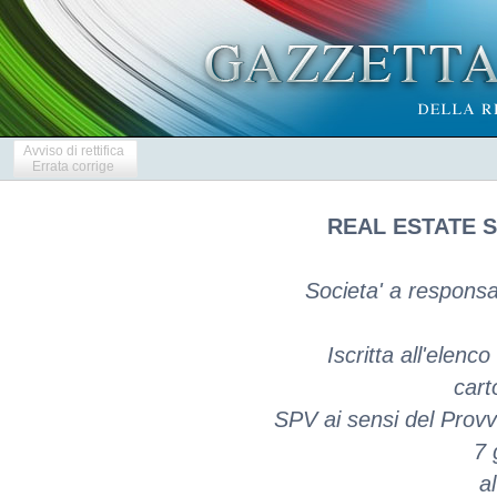
Avviso di rettifica
Errata corrige
REAL ESTATE S
Societa' a responsab
Iscritta all'elenco
cart
SPV ai sensi del Provv
7 
a