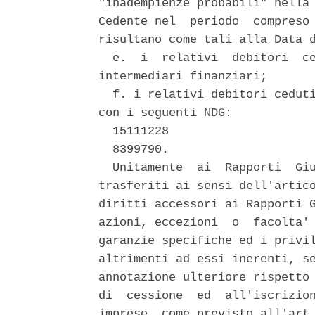
"inadempienze probabili" nella 
Cedente nel  periodo  compreso 
risultano come tali alla Data d
  e.  i  relativi  debitori  ce
intermediari finanziari; 

  f. i relativi debitori ceduti
con i seguenti NDG: 

  15111228 

  8399790. 

  Unitamente  ai  Rapporti  Giu
trasferiti ai sensi dell'artico
diritti accessori ai Rapporti G
azioni, eccezioni  o  facolta' 
garanzie specifiche ed i privil
altrimenti ad essi inerenti, se
annotazione ulteriore rispetto 
di  cessione  ed  all'iscrizion
imprese, come previsto all'art.