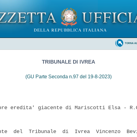
TORNA A
TRIBUNALE DI IVREA
(GU Parte Seconda n.97 del 19-8-2023)
ore eredita' giacente di Mariscotti Elsa - R.G
nte  del  Tribunale  di  Ivrea  Vincenzo  Bevi