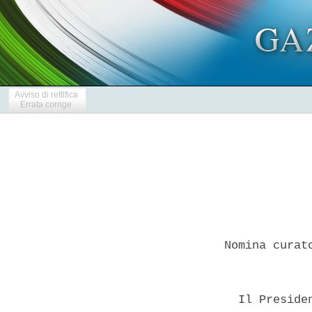
Avviso di rettifica
Errata corrige
Nomina curat
  Il Preside