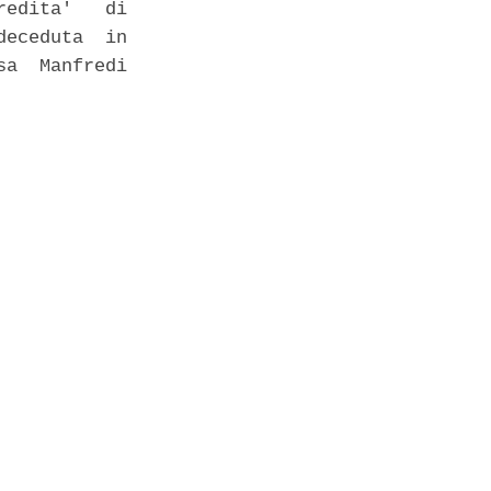
edita'   di

eceduta  in

a  Manfredi
