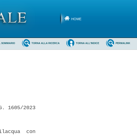
HOME
L SOMMARIO
TORNA ALLA RICERCA
TORNA ALL'INDICE
PERMALINK
. 1605/2023 

lacqua  con
