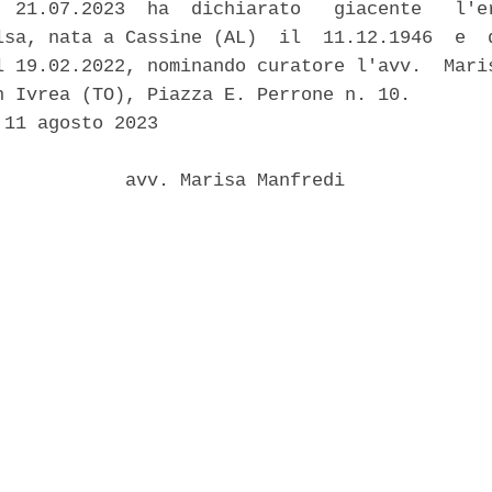
  21.07.2023  ha  dichiarato   giacente   l'er
lsa, nata a Cassine (AL)  il  11.12.1946  e  d
l 19.02.2022, nominando curatore l'avv.  Maris
n Ivrea (TO), Piazza E. Perrone n. 10. 

11 agosto 2023 

            avv. Marisa Manfredi 
