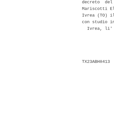
decreto  del
Mariscotti E
Ivrea (TO) i
con studio i
  Ivrea, li' 
            