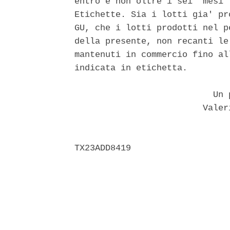
entro e non oltre i sei  mesi 
Etichette. Sia i lotti gia' pr
GU, che i lotti prodotti nel p
della presente, non recanti le
mantenuti in commercio fino al
indicata in etichetta. 

                           Un p
                         Valer