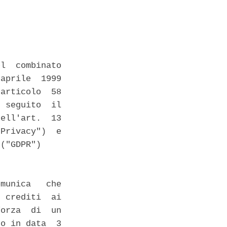
l  combinato

aprile  1999

articolo  58

 seguito  il

ell'art.  13

Privacy")  e

("GDPR") 

munica   che

 crediti  ai

orza  di  un

o in data  3
