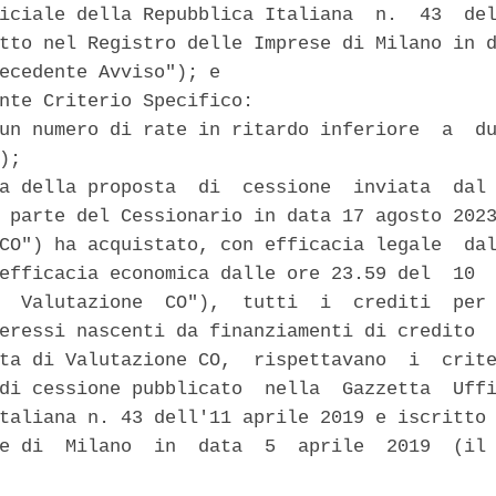
iciale della Repubblica Italiana  n.  43  del
tto nel Registro delle Imprese di Milano in d
ecedente Avviso"); e 

nte Criterio Specifico: 

un numero di rate in ritardo inferiore  a  du
); 

a della proposta  di  cessione  inviata  dal 
 parte del Cessionario in data 17 agosto 2023
CO") ha acquistato, con efficacia legale  dal
efficacia economica dalle ore 23.59 del  10  
  Valutazione  CO"),  tutti  i  crediti  per 
eressi nascenti da finanziamenti di credito  
ta di Valutazione CO,  rispettavano  i  crite
di cessione pubblicato  nella  Gazzetta  Uffi
taliana n. 43 dell'11 aprile 2019 e iscritto 
e di  Milano  in  data  5  aprile  2019  (il 