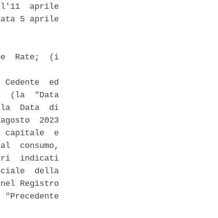
l'11  aprile

ata 5 aprile

e  Rate;  (i

 Cedente  ed

  (la  "Data

la  Data  di

agosto  2023

 capitale  e

al  consumo,

ri  indicati

ciale  della

nel Registro

 "Precedente
