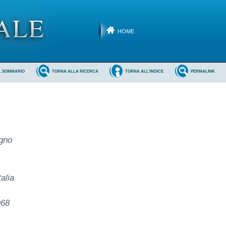
HOME
L SOMMARIO
TORNA ALLA RICERCA
TORNA ALL'INDICE
PERMALINK
ugno
alia
968