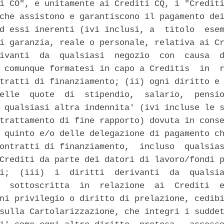
i CO", e unitamente ai Crediti CQ, i "Crediti
che assistono e garantiscono il pagamento dei
d essi inerenti (ivi inclusi, a  titolo  esem
i garanzia, reale o personale, relativa ai Cr
ivanti  da  qualsiasi  negozio  con  causa  d
 comunque formatesi in capo a Creditis  in  r
tratti di finanziamento; (ii) ogni diritto e 
elle  quote  di  stipendio,  salario,  pensio
 qualsiasi altra indennita' (ivi incluse le s
trattamento di fine rapporto) dovuta in conse
 quinto e/o delle delegazione di pagamento ch
ontratti di finanziamento,  incluso  qualsias
Crediti da parte dei datori di lavoro/fondi p
i;  (iii)  i  diritti  derivanti  da  qualsia
  sottoscritta  in  relazione  ai  Crediti  e
ni privilegio o diritto di prelazione, cedibi
sulla Cartolarizzazione, che integri i suddet