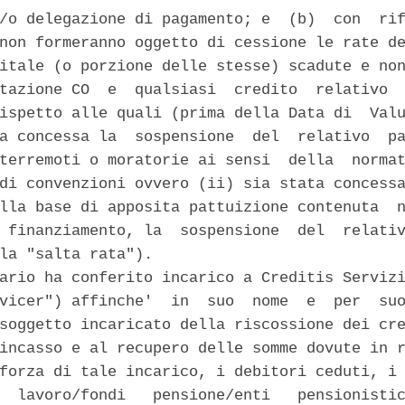
/o delegazione di pagamento; e  (b)  con  rif
non formeranno oggetto di cessione le rate de
itale (o porzione delle stesse) scadute e non
tazione CO  e  qualsiasi  credito  relativo  
ispetto alle quali (prima della Data di  Valu
a concessa la  sospensione  del  relativo  pa
terremoti o moratorie ai sensi  della  normat
di convenzioni ovvero (ii) sia stata concessa
lla base di apposita pattuizione contenuta  n
 finanziamento, la  sospensione  del  relativ
la "salta rata"). 

ario ha conferito incarico a Creditis Servizi
vicer") affinche'  in  suo  nome  e  per  suo
soggetto incaricato della riscossione dei cre
incasso e al recupero delle somme dovute in r
forza di tale incarico, i debitori ceduti, i 
  lavoro/fondi   pensione/enti   pensionistic