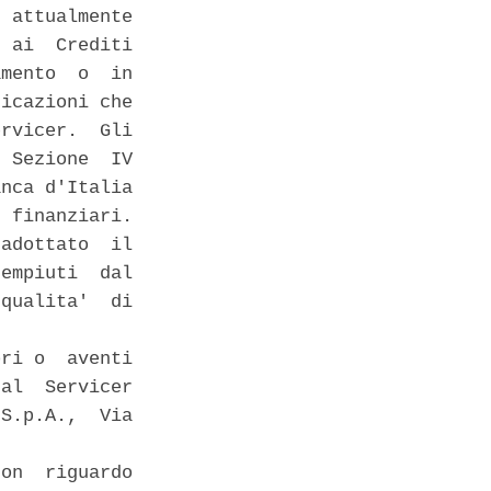
 attualmente

 ai  Crediti

mento  o  in

icazioni che

rvicer.  Gli

 Sezione  IV

nca d'Italia

 finanziari.

adottato  il

empiuti  dal

qualita'  di



ri o  aventi

al  Servicer

S.p.A.,  Via

on  riguardo
