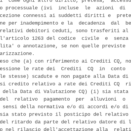
i' come ogni altro diritto, pretesa,  accesso
o processuale (ivi  incluse  le  azioni  di  
cezione connessi ai suddetti diritti e  prete
ne per inadempimento e la  decadenza  dal  be
relativi debitori ceduti, sono trasferiti al 
l'articolo 1263 del codice  civile  e  senza 
lita' o annotazione, se non quelle previste  
arizzazione. 

eso che (a) con riferimento ai Crediti CQ, no
essione le rate dei  Crediti  CQ  in  conto  
le stesse) scadute e non pagate alla Data di 
si credito relativo a rate dei Crediti CQ  ri
 della Data di Valutazione CQ) (i) sia stata 
del  relativo  pagamento  per  alluvioni  o  
 sensi della normativa e/o di accordi e/o di 
sia stato previsto il posticipo del relativo 
del ritardo da parte del relativo datore di l
o nel rilascio dell'accettazione alla  relati