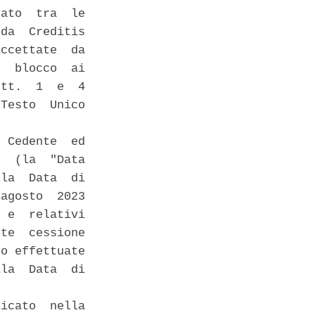
ato  tra  le

da  Creditis

ccettate  da

  blocco  ai

tt.  1  e  4

Testo  Unico

 

 Cedente  ed

  (la  "Data

la  Data  di

agosto  2023

 e  relativi

te  cessione

o effettuate

la  Data  di

icato  nella
