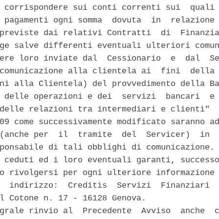
 corrispondere sui conti correnti sui  quali 
 pagamenti ogni somma  dovuta  in  relazione 
previste dai relativi Contratti  di  Finanzia
ge salve differenti eventuali ulteriori comun
ere loro inviate dal  Cessionario  e  dal  Se
comunicazione alla clientela ai  fini  della 
ni alla Clientela) del provvedimento della Ba
 delle operazioni e dei  servizi  bancari  e 
delle relazioni tra intermediari e clienti"  
09 come successivamente modificato saranno ad
(anche per  il  tramite  del  Servicer)  in  
ponsabile di tali obblighi di comunicazione. 
 ceduti ed i loro eventuali garanti, successo
o rivolgersi per ogni ulteriore informazione 
  indirizzo:  Creditis  Servizi  Finanziari  
l Cotone n. 17 - 16128 Genova. 

grale rinvio al  Precedente  Avviso  anche  c