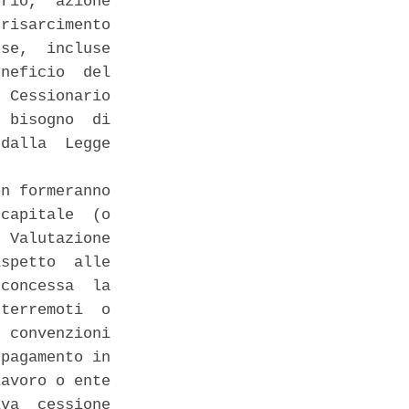
rio,  azione

risarcimento

se,  incluse

neficio  del

 Cessionario

 bisogno  di

dalla  Legge

n formeranno

capitale  (o

 Valutazione

spetto  alle

concessa  la

terremoti  o

 convenzioni

pagamento in

avoro o ente

va  cessione
