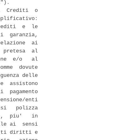
"). 

  Crediti  o

plificativo:

editi  e  le

i  garanzia,

elazione  ai

 pretesa  al

ne  e/o   al

omme  dovute

guenza delle

e  assistono

i  pagamento

ensione/enti

si   polizza

,  piu'   in

le ai  sensi

ti diritti e
