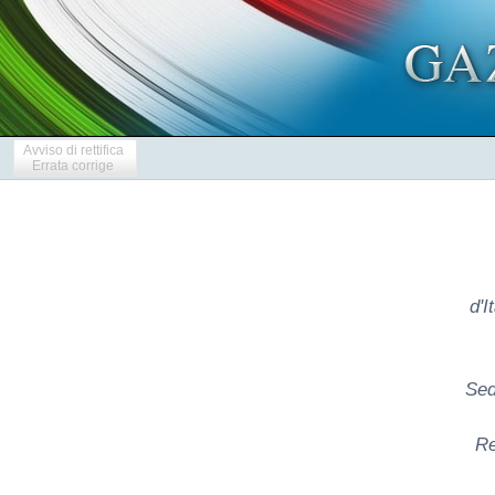
Avviso di rettifica
Errata corrige
d'I
Sed
Re