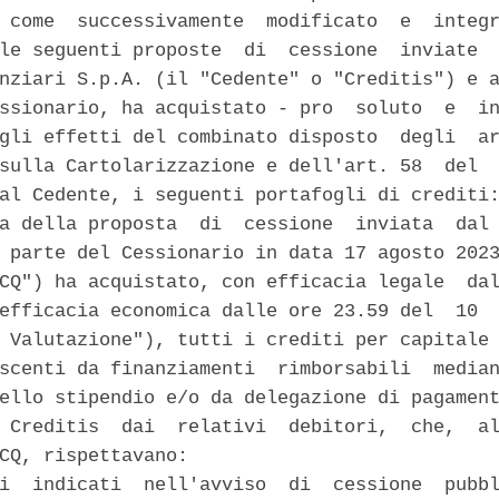
 come  successivamente  modificato  e  integr
le seguenti proposte  di  cessione  inviate  
nziari S.p.A. (il "Cedente" o "Creditis") e a
ssionario, ha acquistato - pro  soluto  e  in
gli effetti del combinato disposto  degli  ar
sulla Cartolarizzazione e dell'art. 58  del  
al Cedente, i seguenti portafogli di crediti:
a della proposta  di  cessione  inviata  dal 
 parte del Cessionario in data 17 agosto 2023
CQ") ha acquistato, con efficacia legale  dal
efficacia economica dalle ore 23.59 del  10  
 Valutazione"), tutti i crediti per capitale 
scenti da finanziamenti  rimborsabili  median
ello stipendio e/o da delegazione di pagament
 Creditis  dai  relativi  debitori,  che,  al
CQ, rispettavano: 

i  indicati  nell'avviso  di  cessione  pubbl