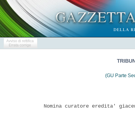
Avviso di rettifica
Errata corrige
TRIBU
(GU Parte Se
Nomina curatore eredita' giace
                               