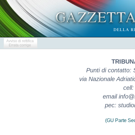
Avviso di rettifica
Errata corrige
TRIBUN
Punti di contatto:
via Nazionale Adriat
cell
email info@
pec: studi
(GU Parte Se