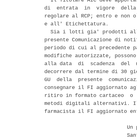
  Il Titolare AIC deve apporta
di  entrata  in  vigore  della
regolare al RCP; entro e non o
e all' Etichettatura. 

  Sia i lotti gia' prodotti al
presente Comunicazione di noti
periodo di cui al precedente p
modifiche autorizzate, possono
alla data  di  scadenza  del  
decorrere dal termine di 30 gi
GU  della  presente  comunicaz
consegnare il FI aggiornato ag
ritiro in formato cartaceo  o 
metodi digitali alternativi. I
farmacista il FI aggiornato en
                           Un p
                           Sant