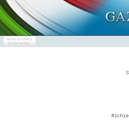
Avviso di rettifica
Errata corrige
S
      Richie