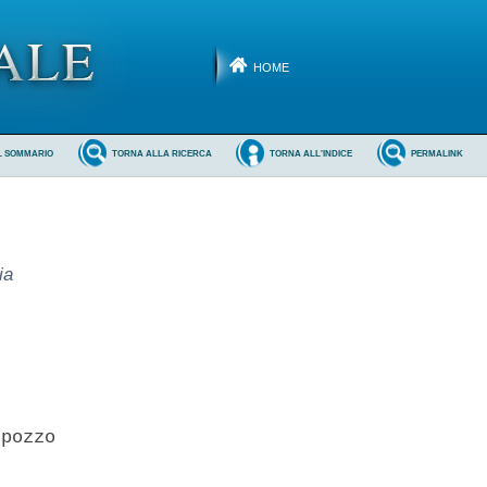
HOME
L SOMMARIO
TORNA ALLA RICERCA
TORNA ALL'INDICE
PERMALINK
ia
pozzo 
