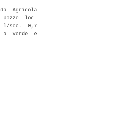
da  Agricola

 pozzo  loc.

 l/sec.  0,7

 a  verde  e
