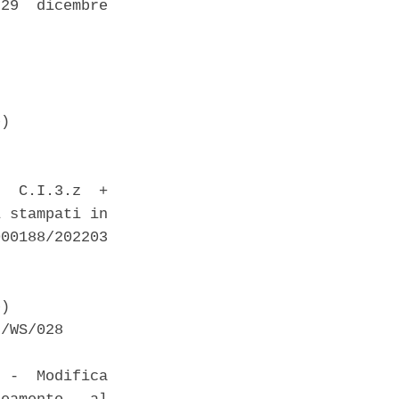
29  dicembre

) 

  C.I.3.z  +

 stampati in

00188/202203

) 

/WS/028 

 -  Modifica
