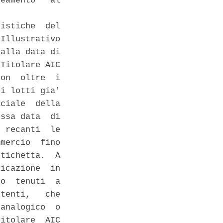
eamento   al

istiche  del

Illustrativo

alla data di

Titolare AIC

on  oltre  i

i lotti gia'

ciale  della

ssa data  di

 recanti  le

mercio  fino

tichetta.  A

icazione  in

o  tenuti  a

tenti,   che

analogico  o

itolare  AIC
