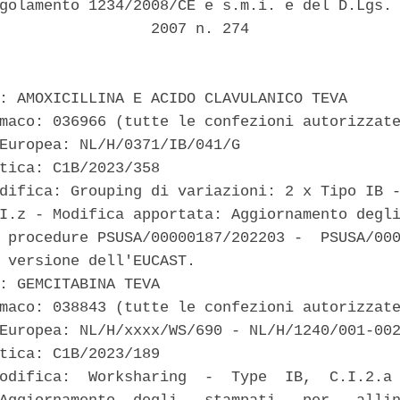
golamento 1234/2008/CE e s.m.i. e del D.Lgs. 
                 2007 n. 274 

: AMOXICILLINA E ACIDO CLAVULANICO TEVA 

maco: 036966 (tutte le confezioni autorizzate
Europea: NL/H/0371/IB/041/G 

tica: C1B/2023/358 

difica: Grouping di variazioni: 2 x Tipo IB -
I.z - Modifica apportata: Aggiornamento degli
 procedure PSUSA/00000187/202203 -  PSUSA/000
 versione dell'EUCAST. 

: GEMCITABINA TEVA 

maco: 038843 (tutte le confezioni autorizzate
Europea: NL/H/xxxx/WS/690 - NL/H/1240/001-002
tica: C1B/2023/189 

odifica:  Worksharing  -  Type  IB,  C.I.2.a 