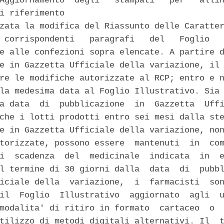
Aggiornamento  degli   stampati   per   allin
i riferimento 

zata la modifica del Riassunto delle Caratter
 corrispondenti   paragrafi   del   Foglio   
e alle confezioni sopra elencate. A partire d
e in Gazzetta Ufficiale della variazione, il 
re le modifiche autorizzate al RCP; entro e n
la medesima data al Foglio Illustrativo. Sia 
a data  di  pubblicazione  in  Gazzetta  Uffi
che i lotti prodotti entro sei mesi dalla ste
e in Gazzetta Ufficiale della variazione, non
torizzate, possono essere  mantenuti  in  com
i  scadenza  del  medicinale  indicata  in  e
l termine di 30 giorni dalla  data  di  pubbl
iciale della  variazione,  i  farmacisti  son
il  Foglio  Illustrativo  aggiornato  agli  u
modalita' di ritiro in formato  cartaceo  o  
tilizzo di metodi digitali alternativi. Il  t