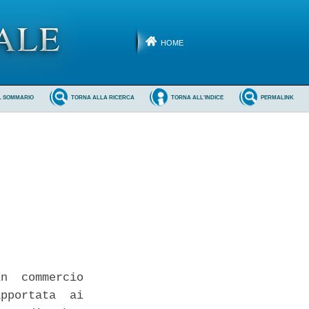
HOME
L SOMMARIO
TORNA ALLA RICERCA
TORNA ALL'INDICE
PERMALINK
n  commercio

pportata  ai
