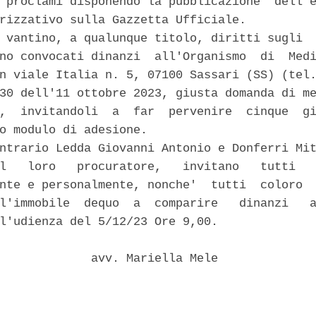
 proclami disponendo la pubblicazione  dell'e
rizzativo sulla Gazzetta Ufficiale. 

 vantino, a qualunque titolo, diritti sugli  
no convocati dinanzi  all'Organismo  di  Medi
n viale Italia n. 5, 07100 Sassari (SS) (tel.
30 dell'11 ottobre 2023, giusta domanda di me
,  invitandoli  a  far  pervenire  cinque  gi
o modulo di adesione. 

ntrario Ledda Giovanni Antonio e Donferri Mit
l   loro   procuratore,   invitano   tutti   
nte e personalmente, nonche'  tutti  coloro  
l'immobile  dequo  a  comparire   dinanzi   a
l'udienza del 5/12/23 Ore 9,00. 

             avv. Mariella Mele 
