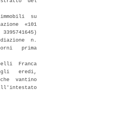
stratto  del

immobili  su

azione  «101

 3395741645)

diazione  n.

orni   prima

elli  Franca

gli   eredi,

che  vantino

ll'intestato
