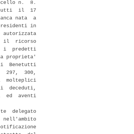
cello n.  8.

utti  il  17

anca nata  a

residenti in

 autorizzata

 il  ricorso

 i  predetti

a proprieta'

i  Benetutti

  297,  300,

  molteplici

i  deceduti,

  ed  aventi

te  delegato

 nell'ambito

otificazione
