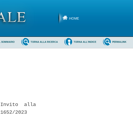
HOME
L SOMMARIO
TORNA ALLA RICERCA
TORNA ALL'INDICE
PERMALINK
Invito  alla

1652/2023 
