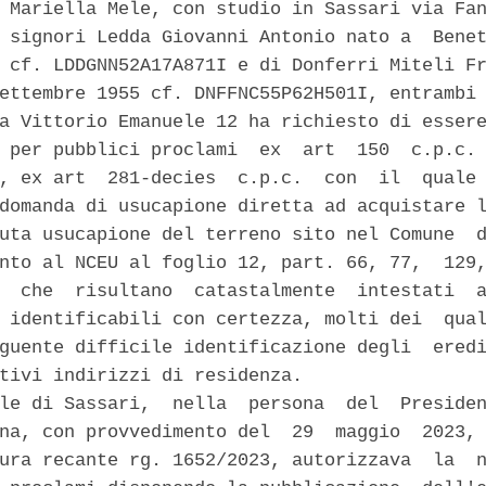
 Mariella Mele, con studio in Sassari via Fan
 signori Ledda Giovanni Antonio nato a  Benet
 cf. LDDGNN52A17A871I e di Donferri Miteli Fr
ettembre 1955 cf. DNFFNC55P62H501I, entrambi 
a Vittorio Emanuele 12 ha richiesto di essere
 per pubblici proclami  ex  art  150  c.p.c. 
, ex art  281-decies  c.p.c.  con  il  quale 
domanda di usucapione diretta ad acquistare l
uta usucapione del terreno sito nel Comune  d
nto al NCEU al foglio 12, part. 66, 77,  129,
  che  risultano  catastalmente  intestati  a
 identificabili con certezza, molti dei  qual
guente difficile identificazione degli  eredi
tivi indirizzi di residenza. 

le di Sassari,  nella  persona  del  Presiden
na, con provvedimento del  29  maggio  2023, 
ura recante rg. 1652/2023, autorizzava  la  n